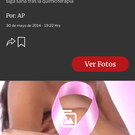
siga sana tras la quimioterapia
Por:
AP
30 de mayo de 2014 - 19:22 Hrs
O
G
u
p
a
c
r
i
d
o
Ver Fotos
a
n
r
e
s
d
e
c
o
m
p
a
r
t