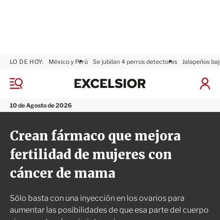
LO DE HOY:
México y Perú
Se jubilan 4 perros detectores
Jalapeños baj
E
x
M
I
c
e
n
n
e
i
10 de Agosto de 2026
ú
l
c
s
i
Crean fármaco que mejora
i
a
o
r
fertilidad de mujeres con
r
S
e
cáncer de mama
s
i
ó
Sólo basta con una inyección en los ovarios para
n
aumentar las posibilidades de que esa parte del cuerpo