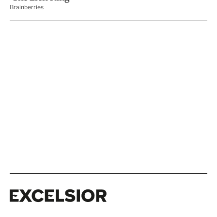
Excelsior
Excelsior