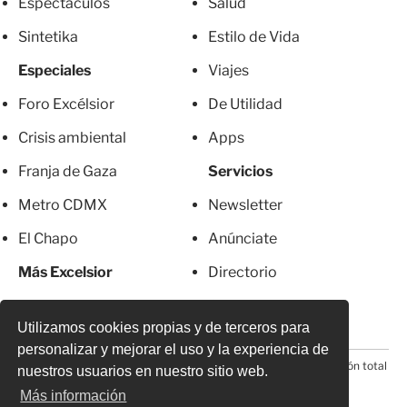
Espectáculos
Salud
Sintetika
Estilo de Vida
Especiales
Viajes
Foro Excélsior
De Utilidad
Crisis ambiental
Apps
Franja de Gaza
Servicios
Metro CDMX
Newsletter
El Chapo
Anúnciate
Más Excelsior
Directorio
Mujeres
Suscripciones
Utilizamos cookies propias y de terceros para
personalizar y mejorar el uso y la experiencia de
© 2026 Todos los derechos reservados. Prohibida la reproducción total
nuestros usuarios en nuestro sitio web.
o parcial, incluyendo cualquier medio electrónico*
Más información