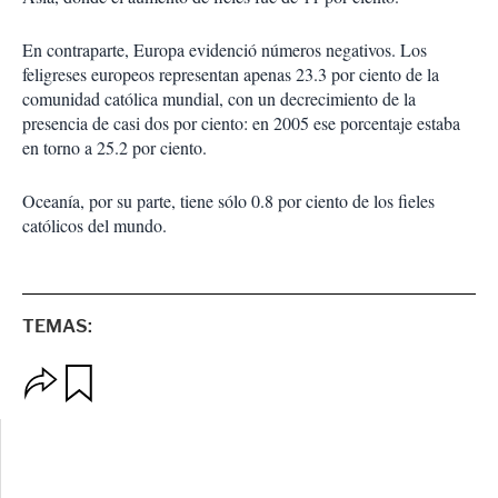
En contraparte, Europa evidenció números negativos. Los
feligreses europeos representan apenas 23.3 por ciento de la
comunidad católica mundial, con un decrecimiento de la
presencia de casi dos por ciento: en 2005 ese porcentaje estaba
en torno a 25.2 por ciento.
Oceanía, por su parte, tiene sólo 0.8 por ciento de los fieles
católicos del mundo.
TEMAS:
O
G
p
u
c
a
i
r