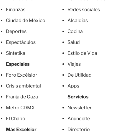
Finanzas
Redes sociales
Ciudad de México
Alcaldías
Deportes
Cocina
Espectáculos
Salud
Sintetika
Estilo de Vida
Especiales
Viajes
Foro Excélsior
De Utilidad
Crisis ambiental
Apps
Franja de Gaza
Servicios
Metro CDMX
Newsletter
El Chapo
Anúnciate
Más Excelsior
Directorio