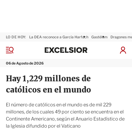
LO DE HOY:
La DEA reconoce a García Harfuch
Gastélum
Dragones m
E
x
M
I
c
e
n
n
e
i
06 de Agosto de 2026
ú
l
c
s
i
Hay 1,229 millones de
i
a
o
r
católicos en el mundo
r
S
e
s
El número de católicos en el mundo es de mil 229
i
millones, de los cuales 49 por ciento se encuentra en el
ó
Continente Americano, según el Anuario Estadístico de
n
la Iglesia difundido por el Vaticano