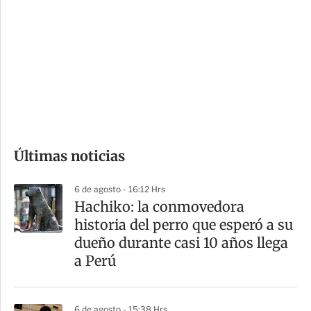
o
d
n
a
e
r
s
d
e
c
o
Últimas noticias
m
p
6 de agosto - 16:12 Hrs
a
Hachiko: la conmovedora
r
historia del perro que esperó a su
t
dueño durante casi 10 años llega
i
a Perú
r
6 de agosto - 15:38 Hrs