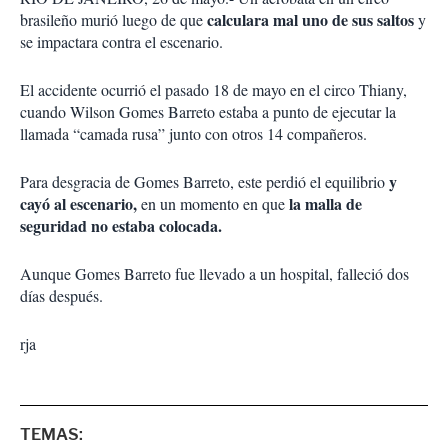
r
e
calculara mal uno de sus saltos
brasileño murió luego de que
y
s
se impactara contra el escenario.
d
e
El accidente ocurrió el pasado 18 de mayo en el circo Thiany,
c
cuando Wilson Gomes Barreto estaba a punto de ejecutar la
o
m
llamada “camada rusa” junto con otros 14 compañeros.
p
a
y
Para desgracia de Gomes Barreto, este perdió el equilibrio
r
cayó al escenario,
la malla de
en un momento en que
t
seguridad no estaba colocada.
i
r
Aunque Gomes Barreto fue llevado a un hospital, falleció dos
días después.
rja
TEMAS: