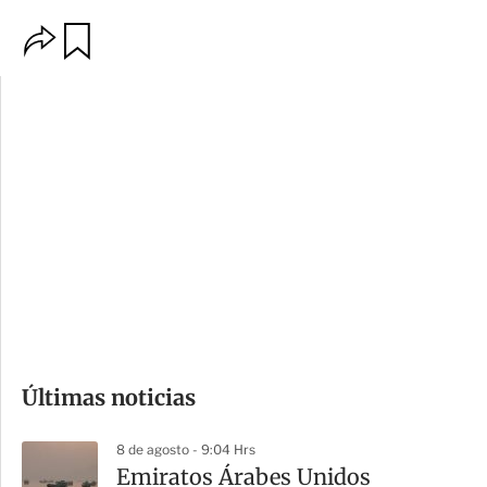
O
G
p
u
c
a
i
r
o
d
n
a
e
r
s
d
e
c
o
Últimas noticias
m
p
8 de agosto - 9:04 Hrs
a
Emiratos Árabes Unidos