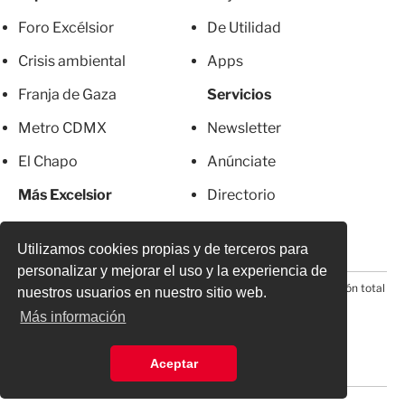
Foro Excélsior
De Utilidad
Crisis ambiental
Apps
Franja de Gaza
Servicios
Metro CDMX
Newsletter
El Chapo
Anúnciate
Más Excelsior
Directorio
Mujeres
Suscripciones
Utilizamos cookies propias y de terceros para
personalizar y mejorar el uso y la experiencia de
© 2026 Todos los derechos reservados. Prohibida la reproducción total
nuestros usuarios en nuestro sitio web.
o parcial, incluyendo cualquier medio electrónico*
Más información
Aceptar