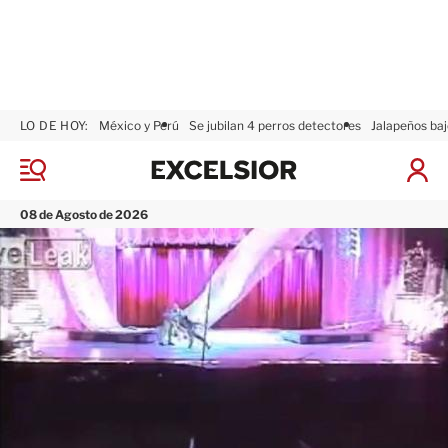
LO DE HOY:
México y Perú
Se jubilan 4 perros detectores
Jalapeños baj
E
x
M
I
c
e
n
n
e
i
08 de Agosto de 2026
ú
l
c
s
i
i
a
o
r
r
S
e
s
i
ó
n