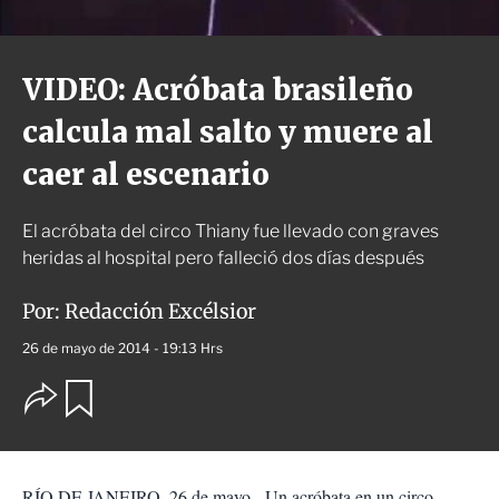
VIDEO: Acróbata brasileño
calcula mal salto y muere al
caer al escenario
El acróbata del circo Thiany fue llevado con graves
heridas al hospital pero falleció dos días después
Por:
Redacción Excélsior
26 de mayo de 2014 - 19:13 Hrs
O
G
u
p
a
c
r
i
d
o
a
RÍO DE JANEIRO, 26 de mayo.- Un acróbata en un circo
n