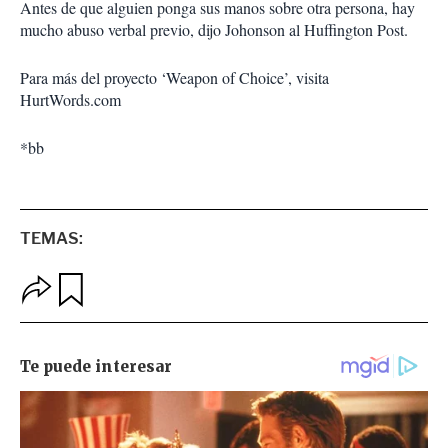
Antes de que alguien ponga sus manos sobre otra persona, hay
mucho abuso verbal previo, dijo Johonson al Huffington Post.
Para más del proyecto ‘Weapon of Choice’, visita
HurtWords.com
*bb
TEMAS:
O
G
p
u
c
a
i
r
o
d
n
a