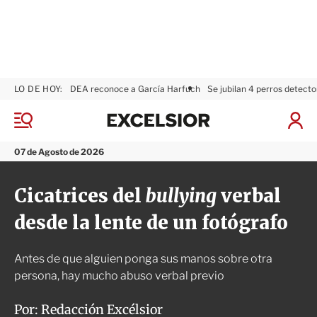
LO DE HOY:
DEA reconoce a García Harfuch
Se jubilan 4 perros detecto
E
x
M
I
c
e
n
n
e
i
07 de Agosto de 2026
ú
l
c
s
i
Cicatrices del
bullying
verbal
i
a
o
r
desde la lente de un fotógrafo
r
S
e
s
Antes de que alguien ponga sus manos sobre otra
i
ó
persona, hay mucho abuso verbal previo
n
Por:
Redacción Excélsior