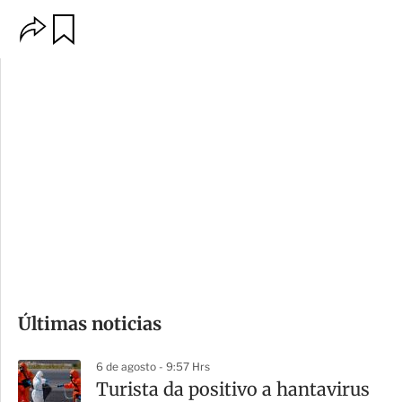
O
G
p
u
c
a
i
r
o
d
n
a
e
r
s
d
e
c
o
Últimas noticias
m
p
6 de agosto - 9:57 Hrs
a
Turista da positivo a hantavirus