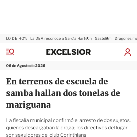
LO DE HOY:
La DEA reconoce a García Harfuch
Gastélum
Dragones m
E
x
M
I
c
e
n
n
e
i
06 de Agosto de 2026
ú
l
c
s
i
En terrenos de escuela de
i
a
o
r
samba hallan dos tonelas de
r
S
e
mariguana
s
i
ó
La fiscalía municipal confirmó el arresto de dos sujetos,
n
quienes descargaban la droga; los directivos del lugar
son seguidores del club Corinthians