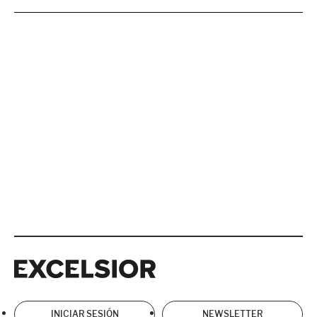
Excelsior
Excelsior
INICIAR SESIÓN
NEWSLETTER