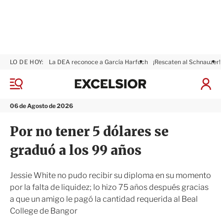
LO DE HOY:
La DEA reconoce a García Harfuch
¡Rescaten al Schnauzer!
E
x
M
I
c
e
n
n
e
i
06 de Agosto de 2026
ú
l
c
s
i
Por no tener 5 dólares se
i
a
o
r
graduó a los 99 años
r
S
e
s
Jessie White no pudo recibir su diploma en su momento
i
por la falta de liquidez; lo hizo 75 años después gracias
ó
a que un amigo le pagó la cantidad requerida al Beal
n
College de Bangor