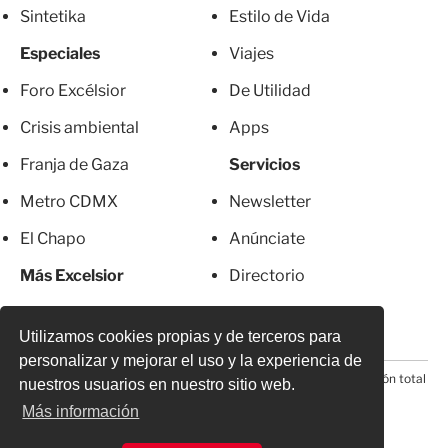
Sintetika
Estilo de Vida
Especiales
Viajes
Foro Excélsior
De Utilidad
Crisis ambiental
Apps
Franja de Gaza
Servicios
Metro CDMX
Newsletter
El Chapo
Anúnciate
Más Excelsior
Directorio
Mujeres
Suscripciones
Utilizamos cookies propias y de terceros para
personalizar y mejorar el uso y la experiencia de
© 2026 Todos los derechos reservados. Prohibida la reproducción total
nuestros usuarios en nuestro sitio web.
o parcial, incluyendo cualquier medio electrónico*
Más información