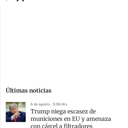
p
u
c
a
i
r
o
d
n
a
e
r
s
d
e
c
o
Últimas noticias
m
p
6 de agosto - 5:06 Hrs
a
Trump niega escasez de
r
municiones en EU y amenaza
t
con cárcel a filtradores