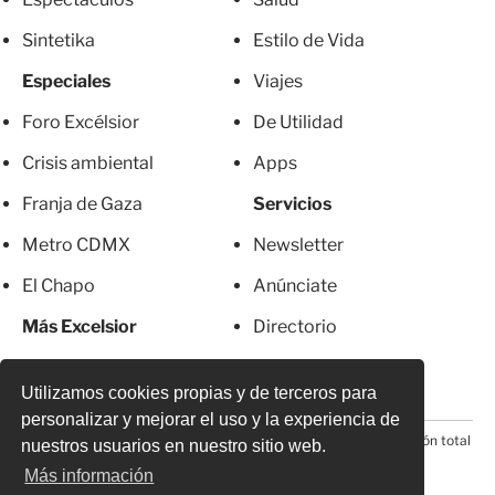
Sintetika
Estilo de Vida
Especiales
Viajes
Foro Excélsior
De Utilidad
Crisis ambiental
Apps
Franja de Gaza
Servicios
Metro CDMX
Newsletter
El Chapo
Anúnciate
Más Excelsior
Directorio
Mujeres
Suscripciones
Utilizamos cookies propias y de terceros para
personalizar y mejorar el uso y la experiencia de
© 2026 Todos los derechos reservados. Prohibida la reproducción total
nuestros usuarios en nuestro sitio web.
o parcial, incluyendo cualquier medio electrónico*
Más información