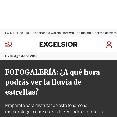
LO DE HOY:
DEA reconoce a García Harfuch
Se jubilan 4 perros detecto
E
x
M
I
c
e
n
n
e
i
07 de Agosto de 2026
ú
l
c
s
i
FOTOGALERÍA: ¿A qué hora
i
a
o
r
podrás ver la lluvia de
r
S
e
estrellas?
s
i
ó
Prepárate para disfrutar de este fenómeno
n
meteorológico que será visible en todo el territorio