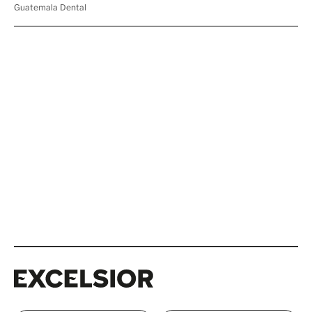
Excelsior
Excelsior