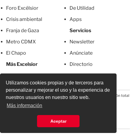
Foro Excélsior
De Utilidad
Crisis ambiental
Apps
Franja de Gaza
Servicios
Metro CDMX
Newsletter
El Chapo
Anúnciate
Más Excelsior
Directorio
Mujeres
Suscripciones
Utilizamos cookies propias y de terceros para
personalizar y mejorar el uso y la experiencia de
© 2026 Todos los derechos reservados. Prohibida la reproducción total
nuestros usuarios en nuestro sitio web.
o parcial, incluyendo cualquier medio electrónico*
Más información
Aceptar