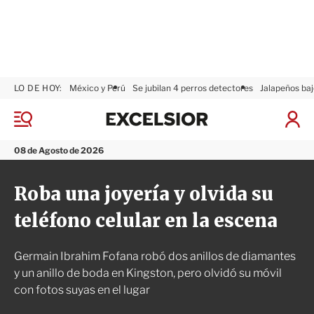
LO DE HOY:
México y Perú
Se jubilan 4 perros detectores
Jalapeños baj
E
x
M
I
c
e
n
n
e
i
08 de Agosto de 2026
ú
l
c
s
i
Roba una joyería y olvida su
i
a
o
r
teléfono celular en la escena
r
S
e
s
Germain Ibrahim Fofana robó dos anillos de diamantes
i
ó
y un anillo de boda en Kingston, pero olvidó su móvil
n
con fotos suyas en el lugar