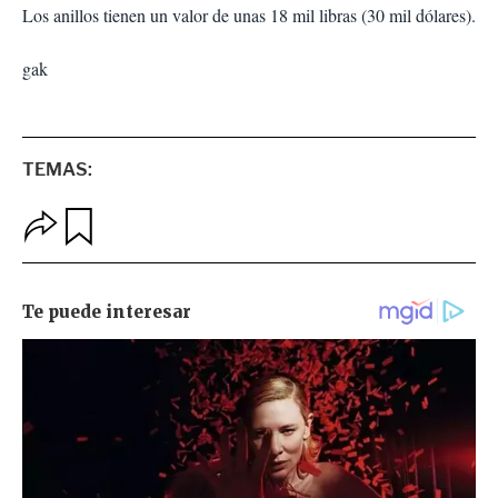
Los anillos tienen un valor de unas 18 mil libras (30 mil dólares).
gak
TEMAS:
O
G
p
u
c
a
i
r
o
d
n
a
e
r
s
d