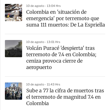
p
10 de agosto - 13:04 Hrs
a
Colombia en 'situación de
r
emergencia' por terremoto que
t
suma 111 muertos: De La Espriella
i
r
10 de agosto - 13:01 Hrs
Volcán Puracé 'despierta' tras
terremoto de 7.4 en Colombia;
ceniza provoca cierre de
aeropuerto
10 de agosto - 11:43 Hrs
Sube a 77 la cifra de muertos tras
el terremoto de magnitud 7.4 en
Colombia