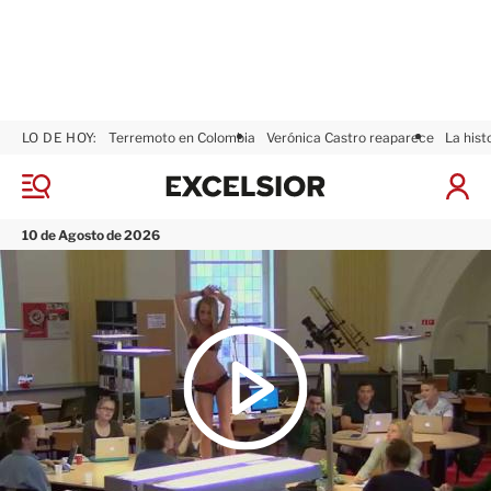
LO DE HOY:
Terremoto en Colombia
Verónica Castro reaparece
La hist
E
x
M
I
c
e
n
n
e
i
10 de Agosto de 2026
ú
l
c
s
i
i
a
o
r
r
S
e
s
i
ó
n