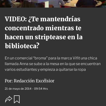
VIDEO: ¿Te mantendrías
concentrado mientras te
hacen un striptease en la
biblioteca?
En un comercial “broma” para la marca Vifit una chica
llamada Anna se sube a la mesa en la que se encuentran
varios estudiantes y empieza a quitarse la ropa
Por:
Redacción Excélsior
21 de mayo de 2014 - 09:54 Hrs
O
G
u
p
a