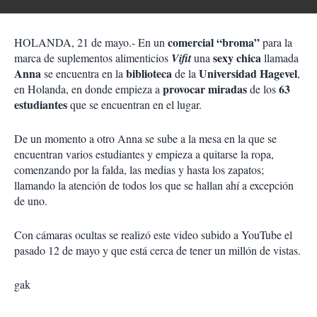
c
r
i
d
o
a
comercial “broma”
HOLANDA, 21 de mayo.- En un
n
para la
r
e
sexy chica
marca de suplementos alimenticios
Vifit
una
llamada
s
Anna
biblioteca
Universidad Hagevel
se encuentra en la
de la
,
d
provocar miradas
63
en Holanda, en donde empieza a
de los
e
estudiantes
que se encuentran en el lugar.
c
o
m
De un momento a otro Anna se sube a la mesa en la que se
p
encuentran varios estudiantes y empieza a quitarse la ropa,
a
comenzando por la falda, las medias y hasta los zapatos;
r
llamando la atención de todos los que se hallan ahí a excepción
t
de uno.
i
r
Con cámaras ocultas se realizó este video subido a YouTube el
pasado 12 de mayo y que está cerca de tener un millón de vistas.
gak