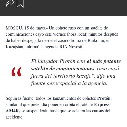
O
G
u
p
a
c
r
i
d
o
a
MOSCÚ, 15 de mayo.- Un cohete ruso con un satélite de
n
r
e
comunicaciones cayó este viernes (hora local) minutos después
s
de haber despegado desde el cosmódromo de Baikonur, en
d
Kazajstán, informó la agencia RIA Novosti.
e
c
el más potente
o
El lanzador Protón con
m
satélite de comunicaciones
ruso cayó
p
fuera del territorio kazajo", dijo una
a
r
fuente aeroespacial a la agencia.
t
i
r
Protón
Según la fuente, todos los lanzamientos de cohetes
,
Express-
similar al que pretendía poner en órbita el satélite
AM4R,
se suspenderán hasta que se aclaren las causas del
accidente.