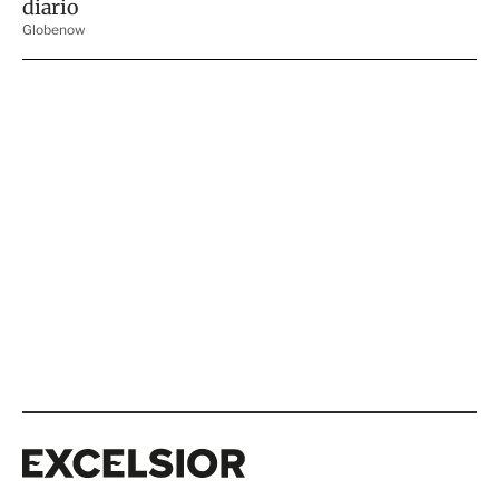
Excelsior
Excelsior