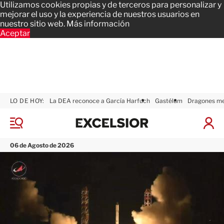
Utilizamos cookies propias y de terceros para personalizar y
mejorar el uso y la experiencia de nuestros usuarios en
nuestro sitio web.
Más información
Aceptar
LO DE HOY:
La DEA reconoce a García Harfuch
Gastélum
Dragones m
E
x
M
I
c
e
n
n
e
i
06 de Agosto de 2026
ú
l
c
s
i
i
a
o
r
r
S
e
s
i