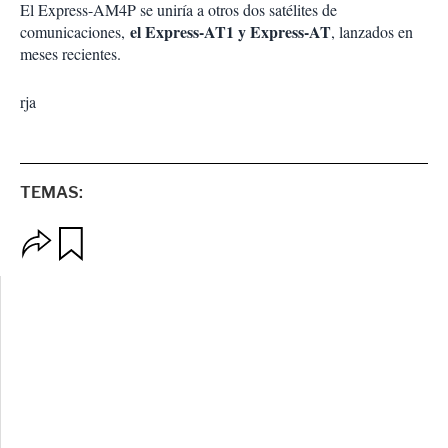
El Express-AM4P se uniría a otros dos satélites de
el Express-AT1 y Express-AT
comunicaciones,
, lanzados en
meses recientes.
rja
TEMAS:
O
G
p
u
c
a
i
r
o
d
n
a
e
r
s