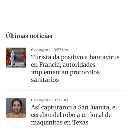
d
e
c
o
Últimas noticias
m
p
6 de agosto - 9:57 Hrs
a
Turista da positivo a hantavirus
r
en Francia; autoridades
t
implementan protocolos
i
sanitarios
r
6 de agosto - 9:50 Hrs
Así capturaron a San Juanita, el
cerebro del robo a un local de
maquinitas en Texas