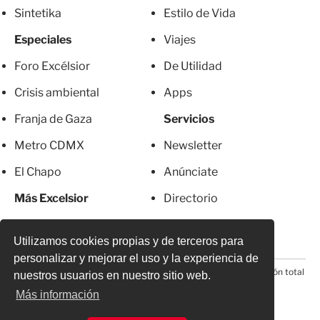
Sintetika
Estilo de Vida
Especiales
Viajes
Foro Excélsior
De Utilidad
Crisis ambiental
Apps
Franja de Gaza
Servicios
Metro CDMX
Newsletter
El Chapo
Anúnciate
Más Excelsior
Directorio
Mujeres
Suscripciones
Utilizamos cookies propias y de terceros para
personalizar y mejorar el uso y la experiencia de
© 2026 Todos los derechos reservados. Prohibida la reproducción total
nuestros usuarios en nuestro sitio web.
o parcial, incluyendo cualquier medio electrónico*
Más información