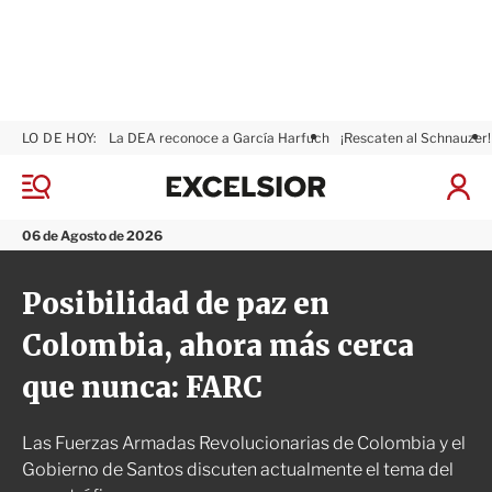
LO DE HOY:
La DEA reconoce a García Harfuch
¡Rescaten al Schnauzer!
E
x
M
I
c
e
n
n
e
i
06 de Agosto de 2026
ú
l
c
s
i
Posibilidad de paz en
i
a
o
r
Colombia, ahora más cerca
r
S
e
que nunca: FARC
s
i
ó
Las Fuerzas Armadas Revolucionarias de Colombia y el
n
Gobierno de Santos discuten actualmente el tema del