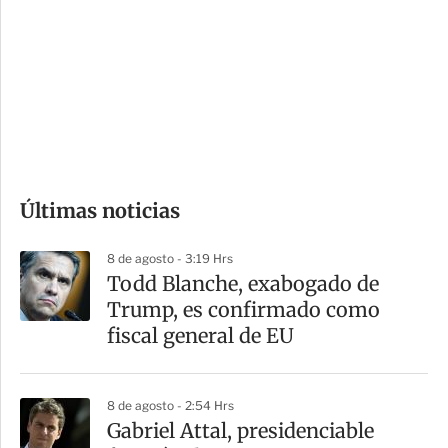
n
a
e
r
s
d
e
c
o
Últimas noticias
m
p
8 de agosto - 3:19 Hrs
a
Todd Blanche, exabogado de
r
Trump, es confirmado como
t
fiscal general de EU
i
r
8 de agosto - 2:54 Hrs
Gabriel Attal, presidenciable