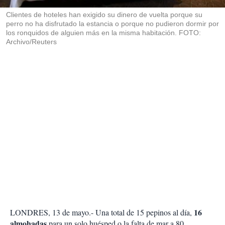
r
Clientes de hoteles han exigido su dinero de vuelta porque su
perro no ha disfrutado la estancia o porque no pudieron dormir por
los ronquidos de alguien más en la misma habitación. FOTO:
Archivo/Reuters
16
LONDRES, 13 de mayo.- Una total de 15 pepinos al día,
almohadas
para un solo huésped o la falta de mar a 80