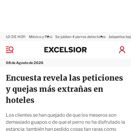
LO DE HOY:
México y Perú
Se jubilan 4 perros detectores
Jalapeños baj
E
x
M
I
c
e
n
n
e
i
08 de Agosto de 2026
ú
l
c
s
i
Encuesta revela las peticiones
i
a
o
r
y quejas más extrañas en
r
S
e
hoteles
s
i
ó
Los clientes se han quejado de que los meseros son
n
demasiado guapos o de que el perro no ha disfrutado la
estancia; también han pedido cosas tan raras como