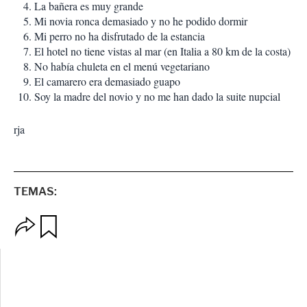
La bañera es muy grande
Mi novia ronca demasiado y no he podido dormir
Mi perro no ha disfrutado de la estancia
El hotel no tiene vistas al mar (en Italia a 80 km de la costa)
No había chuleta en el menú vegetariano
El camarero era demasiado guapo
Soy la madre del novio y no me han dado la suite nupcial
rja
TEMAS:
O
G
p
u
c
a
i
r
o
d