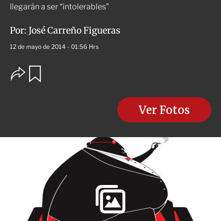
llegarán a ser “intolerables”
Por:
José Carreño Figueras
12 de mayo de 2014 - 01:56 Hrs
O
G
u
p
a
c
r
i
d
o
Ver Fotos
a
n
r
e
s
d
e
c
o
m
p
a
r
t