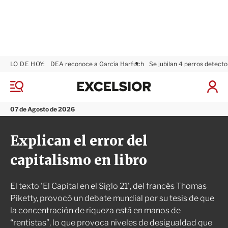
LO DE HOY:
DEA reconoce a García Harfuch
Se jubilan 4 perros detecto
E
x
M
I
c
e
n
n
e
i
07 de Agosto de 2026
ú
l
c
s
i
Explican el error del
i
a
o
r
capitalismo en libro
r
S
e
s
El texto 'El Capital en el Siglo 21', del francés Thomas
i
ó
Piketty, provocó un debate mundial por su tesis de que
n
la concentración de riqueza está en manos de
“rentistas”, lo que provoca niveles de desigualdad que