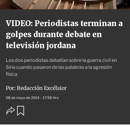
VIDEO: Periodistas terminan a
golpes durante debate en
televisión jordana
Los dos periodistas debatían sobre la guerra civil en
Siria cuando pasaron de las palabras a la agresión
física
Por:
Redacción Excélsior
08 de mayo de 2014 - 17:56 Hrs
O
G
u
p
a
c
r
i
d