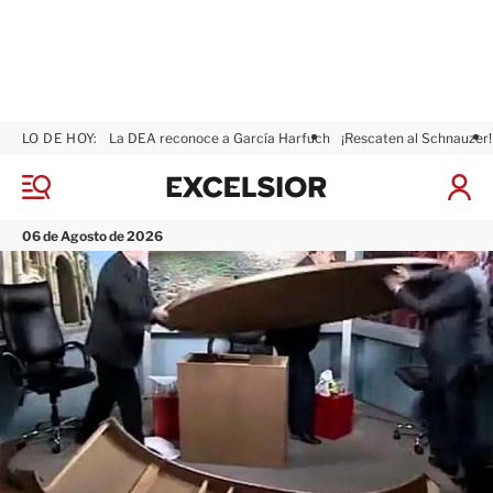
LO DE HOY:
La DEA reconoce a García Harfuch
¡Rescaten al Schnauzer!
E
x
M
I
c
e
n
n
e
i
06 de Agosto de 2026
ú
l
c
s
i
i
a
o
r
r
S
e
s
i
ó
n