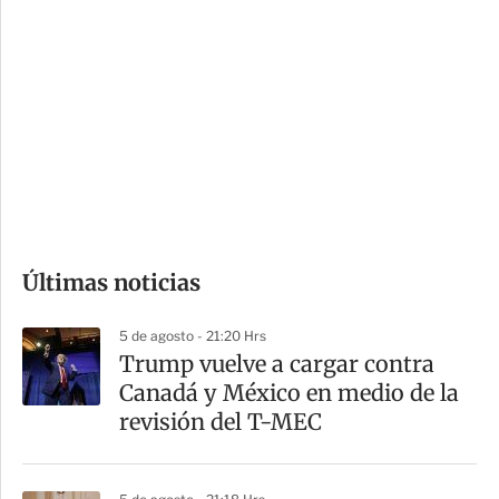
i
r
o
d
n
a
e
r
s
d
e
c
o
Últimas noticias
m
p
5 de agosto - 21:20 Hrs
a
Trump vuelve a cargar contra
r
Canadá y México en medio de la
t
revisión del T-MEC
i
r