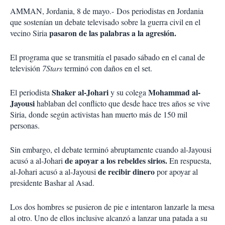
o
a
AMMAN, Jordania, 8 de mayo.-
n
Dos periodistas en Jordania
r
e
que sostenían un debate televisado sobre la guerra civil en el
s
pasaron de las palabras a la agresión.
vecino Siria
d
e
El programa que se transmitía el pasado sábado en el canal de
c
televisión
o
7Stars
terminó con daños en el set.
m
p
Shaker al-Johari
Mohammad al-
El periodista
y su colega
a
Jayousi
hablaban del conflicto que desde hace tres años se vive
r
Siria, donde según activistas han muerto más de 150 mil
t
personas.
i
r
Sin embargo, el debate terminó abruptamente cuando al-Jayousi
de apoyar a los rebeldes sirios.
acusó a al-Johari
En respuesta,
de recibir dinero
al-Johari acusó a al-Jayousi
por apoyar al
presidente Bashar al Asad.
Los dos hombres se pusieron de pie e intentaron lanzarle la mesa
al otro. Uno de ellos inclusive alcanzó a lanzar una patada a su