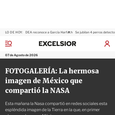
LO DE HOY:
DEA reconoce a García Harfuch
Se jubilan 4 perros detecto
E
x
M
I
c
e
n
n
e
i
07 de Agosto de 2026
ú
l
c
s
i
FOTOGALERÍA: La hermosa
i
a
o
r
imagen de México que
r
S
e
compartió la NASA
s
i
ó
Esta mañana la Nasa compartió en redes sociales esta
n
espléndida imagen de la Tierra en la que, en primer