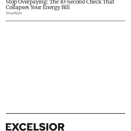
Excelsior
Excelsior