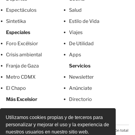
Espectáculos
Salud
Sintetika
Estilo de Vida
Especiales
Viajes
Foro Excélsior
De Utilidad
Crisis ambiental
Apps
Franja de Gaza
Servicios
Metro CDMX
Newsletter
El Chapo
Anúnciate
Más Excelsior
Directorio
Mujeres
Suscripciones
Utilizamos cookies propias y de terceros para
personalizar y mejorar el uso y la experiencia de
© 2026 Todos los derechos reservados. Prohibida la reproducción total
nuestros usuarios en nuestro sitio web.
o parcial, incluyendo cualquier medio electrónico*