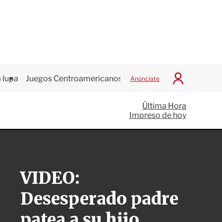
 lupa
Juegos Centroamericanos
Anúnciate
I
n
i
Última Hora
c
Impreso de hoy
i
a
r
S
e
s
VIDEO:
i
ó
Desesperado padre
n
patea a su hijo