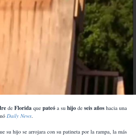
dre
Florida
pateó
hijo
seis años
de
que
a su
de
hacia una
rmó
Daily News
.
e su hijo se arrojara con su patineta por la rampa, la más