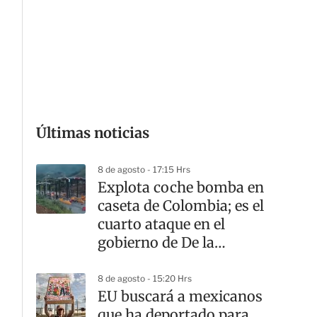
p
a
r
t
i
r
Últimas noticias
8 de agosto - 17:15 Hrs
Explota coche bomba en
caseta de Colombia; es el
cuarto ataque en el
gobierno de De la
G
Espriella
8 de agosto - 15:20 Hrs
EU buscará a mexicanos
que ha deportado para