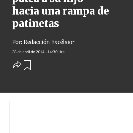
hacia una rampa de
patinetas
Por:
Redacción Excélsior
28 de abril de 2014 - 14:30 Hrs
O
G
u
p
a
c
r
i
d
o
a
n
r
e
s
d
e
c
o
m