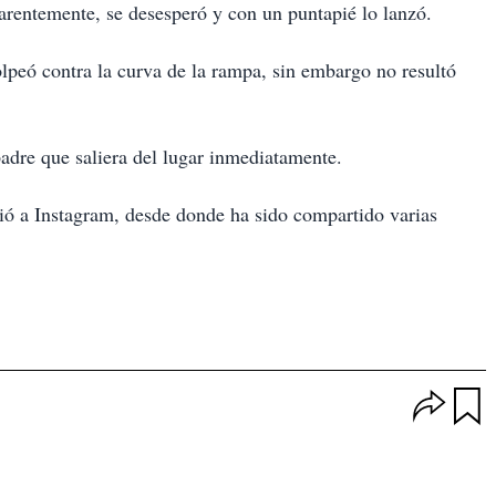
rentemente, se desesperó y con un puntapié lo lanzó.
olpeó contra la curva de la rampa, sin embargo no resultó
adre que saliera del lugar inmediatamente.
ió a Instagram, desde donde ha sido compartido varias
O
p
u
c
a
i
r