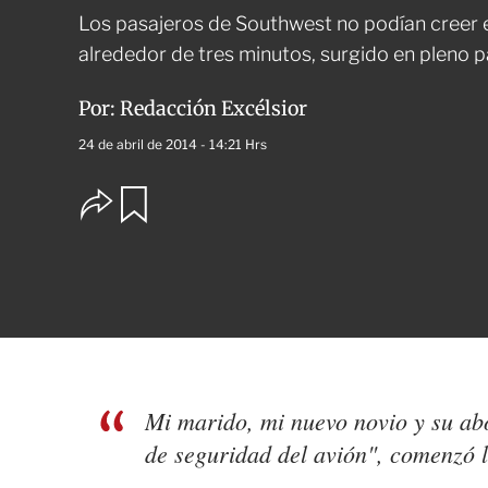
Los pasajeros de Southwest no podían creer e
alrededor de tres minutos, surgido en pleno pa
Por:
Redacción Excélsior
24 de abril de 2014 - 14:21 Hrs
O
G
u
p
a
c
r
i
d
o
a
n
r
e
s
d
e
c
Mi marido, mi nuevo novio y su ab
o
m
de seguridad del avión", comenzó l
p
a