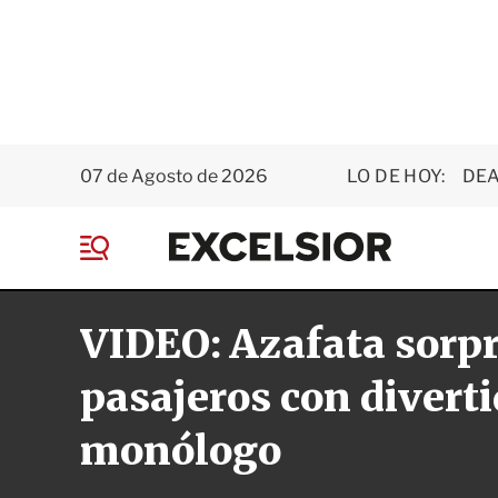
07 de Agosto de 2026
LO DE HOY:
DEA
E
x
M
c
e
e
n
l
VIDEO: Azafata sorp
ú
s
i
o
pasajeros con divert
r
monólogo