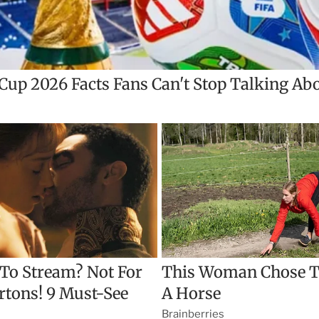
t
i
r