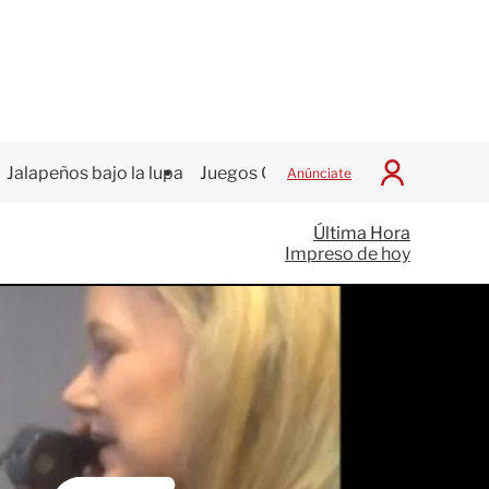
Jalapeños bajo la lupa
Juegos Centroamericanos
Anúnciate
I
n
i
Última Hora
c
Impreso de hoy
i
a
r
S
e
s
i
ó
n