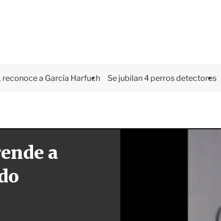
 reconoce a García Harfuch
Se jubilan 4 perros detectores
rende a
ido