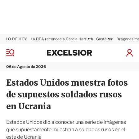
LO DE HOY:
La DEA reconoce a García Harfuch
Gastélum
Dragones m
E
x
M
I
c
e
n
n
e
i
06 de Agosto de 2026
ú
l
c
s
i
Estados Unidos muestra fotos
i
a
o
r
de supuestos soldados rusos
r
S
e
en Ucrania
s
i
ó
Estados Unidos dio a conocer una serie de imágenes
n
que supuestamente muestran a soldados rusos en el
este de Ucrania