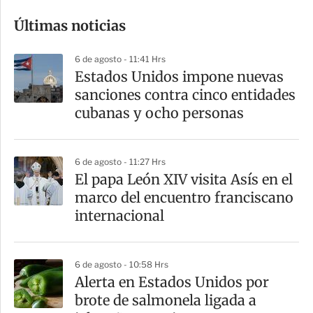
o
Últimas noticias
m
p
6 de agosto - 11:41 Hrs
a
Estados Unidos impone nuevas
r
sanciones contra cinco entidades
t
cubanas y ocho personas
i
r
6 de agosto - 11:27 Hrs
El papa León XIV visita Asís en el
marco del encuentro franciscano
internacional
6 de agosto - 10:58 Hrs
Alerta en Estados Unidos por
brote de salmonela ligada a