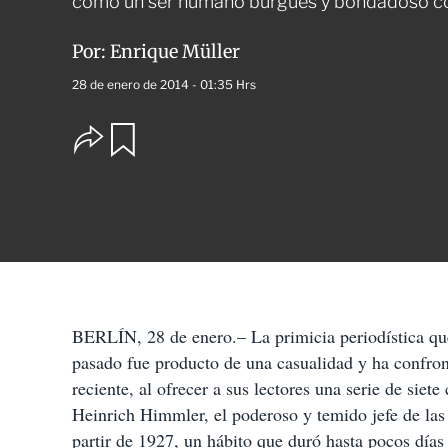
como un ser humano burgués y bondadoso con
Por:
Enrique Müller
28 de enero de 2014 - 01:35 Hrs
O
G
u
p
a
c
r
i
d
o
a
n
r
e
s
d
e
c
BERLÍN, 28 de enero.– La primicia periodística qu
o
pasado fue producto de una casualidad y ha confront
m
p
reciente, al ofrecer a sus lectores una serie de siet
a
Heinrich Himmler, el poderoso y temido jefe de las
r
t
partir de 1927, un hábito que duró hasta pocos día