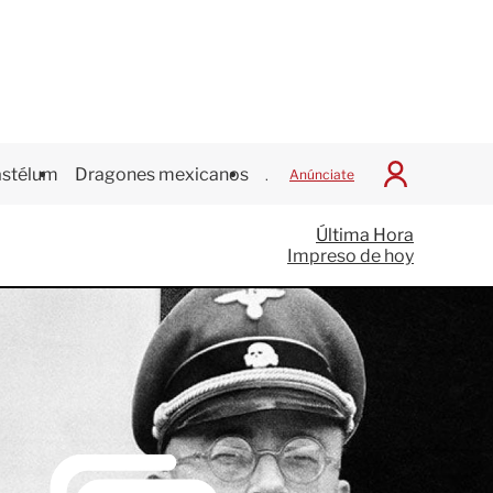
stélum
Dragones mexicanos
Juegos Centroamericanos
Anúnciate
I
n
i
Última Hora
c
Impreso de hoy
i
a
r
S
e
s
i
ó
n