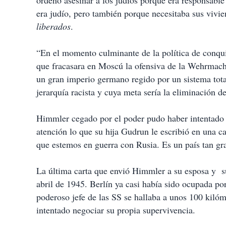
ordenó asesinar a los judíos porque era responsable 
era judío, pero también porque necesitaba sus vivie
liberados
.
“En el momento culminante de la política de conqui
que fracasara en Moscú la ofensiva de la Wehrmach
un gran imperio germano regido por un sistema tota
jerarquía racista y cuya meta sería la eliminación de 
Himmler cegado por el poder pudo haber intentado c
atención lo que su hija Gudrun le escribió en una ca
que estemos en guerra con Rusia. Es un país tan gra
La última carta que envió Himmler a su esposa y su 
abril de 1945. Berlín ya casi había sido ocupada por
poderoso jefe de las SS se hallaba a unos 100 kilóme
intentado negociar su propia supervivencia.