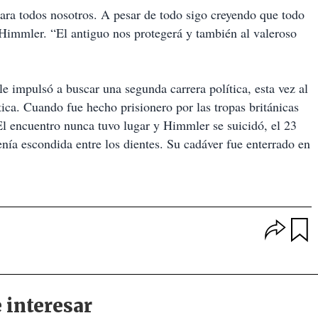
para todos nosotros. A pesar de todo sigo creyendo que todo
 Himmler. “El antiguo nos protegerá y también al valeroso
le impulsó a buscar una segunda carrera política, esta vez al
tica. Cuando fue hecho prisionero por las tropas británicas
El encuentro nunca tuvo lugar y Himmler se suicidó, el 23
nía escondida entre los dientes. Su cadáver fue enterrado en
O
p
u
c
a
i
r
o
d