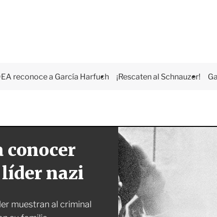
EA reconoce a García Harfuch
¡Rescaten al Schnauzer!
Ga
 conocer
líder nazi
er muestran al criminal