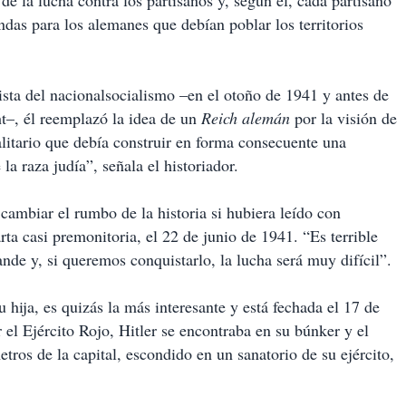
de la lucha contra los partisanos y, según él, cada partisano
ndas para los alemanes que debían poblar los territorios
sta del nacionalsocialismo –en el otoño de 1941 y antes de
t–, él reemplazó la idea de un
Reich alemán
por la visión de
litario que debía construir en forma consecuente una
la raza judía”, señala el historiador.
ambiar el rumbo de la historia si hubiera leído con
rta casi premonitoria, el 22 de junio de 1941. “Es terrible
nde y, si queremos conquistarlo, la lucha será muy difícil”.
hija, es quizás la más interesante y está fechada el 17 de
 el Ejército Rojo, Hitler se encontraba en su búnker y el
tros de la capital, escondido en un sanatorio de su ejército,