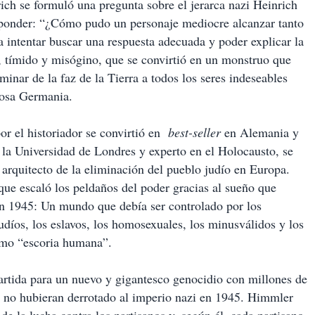
ich se formuló una pregunta sobre el jerarca nazi Heinrich
sponder: “¿Cómo pudo un personaje mediocre alcanzar tanto
 intentar buscar una respuesta adecuada y poder explicar la
o, tímido y misógino, que se convirtió en un monstruo que
minar de la faz de la Tierra a todos los seres indeseables
iosa Germania.
por el historiador se convirtió en
best-seller
en Alemania y
 la Universidad de Londres y experto en el Holocausto, se
 arquitecto de la eliminación del pueblo judío en Europa.
que escaló los peldaños del poder gracias al sueño que
en 1945: Un mundo que debía ser controlado por los
udíos, los eslavos, los homosexuales, los minusválidos y los
omo “escoria humana”.
artida para un nuevo y gigantesco genocidio con millones de
os no hubieran derrotado al imperio nazi en 1945. Himmler