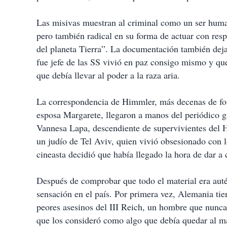
i
r
Las misivas muestran al criminal como un ser huma
pero también radical en su forma de actuar con respe
del planeta Tierra”. La documentación también deja
fue jefe de las SS vivió en paz consigo mismo y qu
que debía llevar al poder a la raza aria.
La correspondencia de Himmler, más decenas de fotos
esposa Margarete, llegaron a manos del periódico gra
Vannesa Lapa, descendiente de supervivientes del H
un judío de Tel Aviv, quien vivió obsesionado con l
cineasta decidió que había llegado la hora de dar a
Después de comprobar que todo el material era aut
sensación en el país. Por primera vez, Alemania tie
peores asesinos del III Reich, un hombre que nunca
que los consideró como algo que debía quedar al m