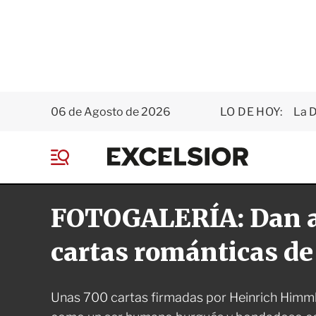
06 de Agosto de 2026
LO DE HOY:
La D
E
x
M
c
e
e
n
l
FOTOGALERÍA: Dan a
ú
s
i
o
cartas románticas de 
r
Unas 700 cartas firmadas por Heinrich Himml