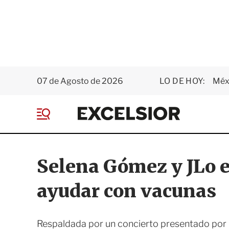
07 de Agosto de 2026
LO DE HOY:
Méxi
E
x
M
c
e
e
n
l
ú
s
Selena Gómez y JLo 
i
o
ayudar con vacunas
r
Respaldada por un concierto presentado por 