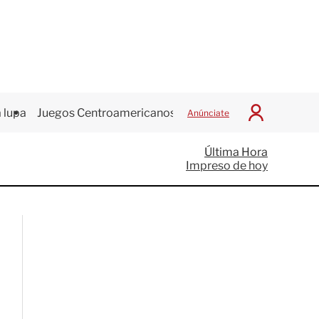
 lupa
Juegos Centroamericanos
Anúnciate
I
n
i
Última Hora
c
Impreso de hoy
i
a
r
S
e
s
i
ó
n