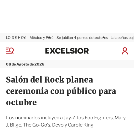
LO DE HOY:
México y Perú
Se jubilan 4 perros detectores
Jalapeños baj
E
x
M
I
c
e
n
n
e
i
08 de Agosto de 2026
ú
l
c
s
i
Salón del Rock planea
i
a
o
r
ceremonia con público para
r
S
e
octubre
s
i
ó
Los nominados incluyen a Jay-Z, los Foo Fighters, Mary
n
J. Blige, The Go-Go's, Devo y Carole King