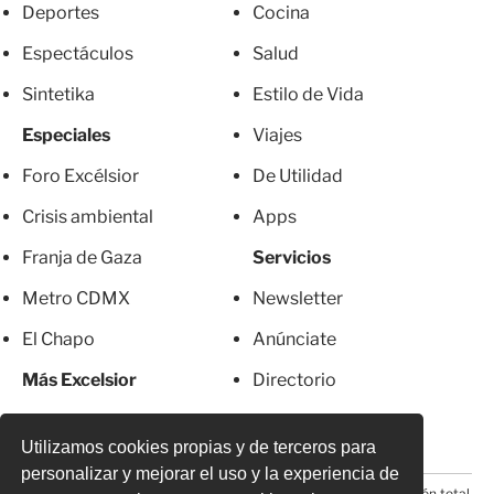
Deportes
Cocina
Espectáculos
Salud
Sintetika
Estilo de Vida
Especiales
Viajes
Foro Excélsior
De Utilidad
Crisis ambiental
Apps
Franja de Gaza
Servicios
Metro CDMX
Newsletter
El Chapo
Anúnciate
Más Excelsior
Directorio
Mujeres
Suscripciones
Utilizamos cookies propias y de terceros para
personalizar y mejorar el uso y la experiencia de
© 2026 Todos los derechos reservados. Prohibida la reproducción total