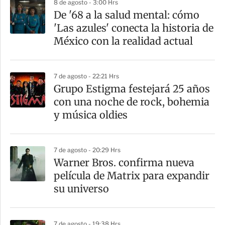
8 de agosto - 3:00 Hrs
a
De '68 a la salud mental: cómo
r
'Las azules' conecta la historia de
t
México con la realidad actual
i
r
7 de agosto - 22:21 Hrs
Grupo Estigma festejará 25 años
con una noche de rock, bohemia
y música oldies
7 de agosto - 20:29 Hrs
Warner Bros. confirma nueva
película de Matrix para expandir
su universo
7 de agosto - 19:38 Hrs