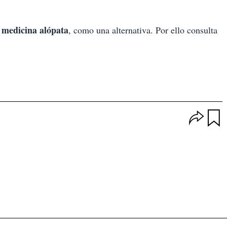
medicina alópata
a
, como una alternativa. Por ello consulta
O
p
u
c
a
i
r
o
d
n
a
e
r
s