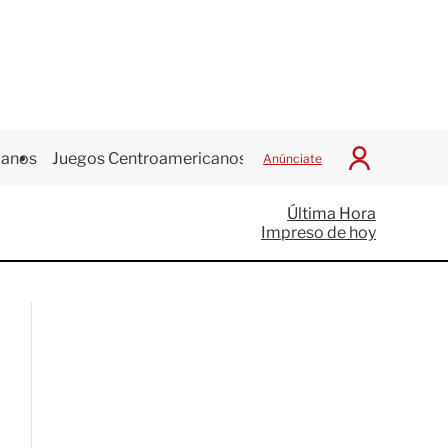
canos
Juegos Centroamericanos
Anúnciate
I
n
i
Última Hora
c
Impreso de hoy
i
a
r
S
e
s
i
ó
n