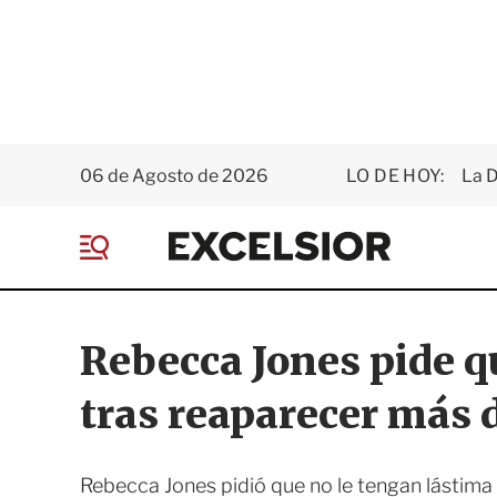
06 de Agosto de 2026
LO DE HOY:
La D
E
x
M
c
e
e
n
l
ú
s
Rebecca Jones pide q
i
o
tras reaparecer más 
r
Rebecca Jones pidió que no le tengan lástima