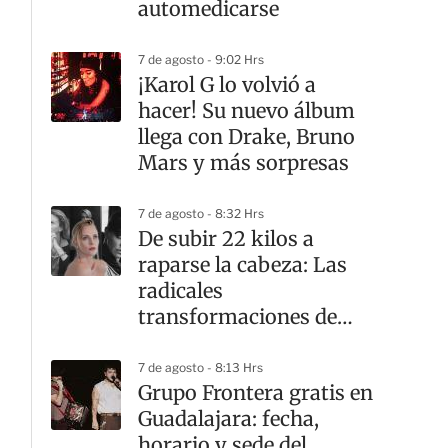
automedicarse
7 de agosto - 9:02 Hrs
¡Karol G lo volvió a
hacer! Su nuevo álbum
llega con Drake, Bruno
Mars y más sorpresas
7 de agosto - 8:32 Hrs
De subir 22 kilos a
raparse la cabeza: Las
radicales
transformaciones de
Charlize Theron en el
cine
7 de agosto - 8:13 Hrs
Grupo Frontera gratis en
Guadalajara: fecha,
horario y sede del