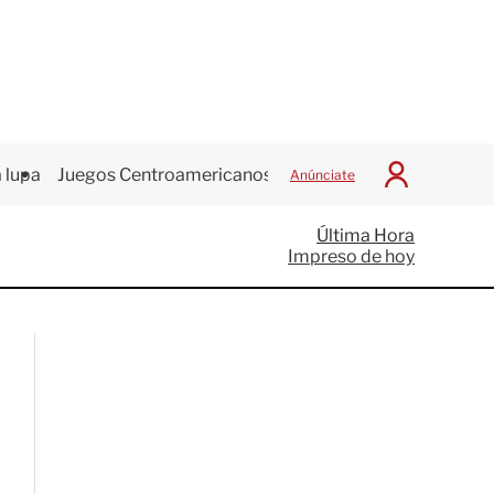
 lupa
Juegos Centroamericanos
Anúnciate
I
n
i
Última Hora
c
Impreso de hoy
i
a
r
S
e
s
i
ó
n