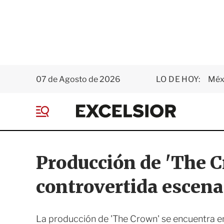
07 de Agosto de 2026
LO DE HOY:
Méxi
E
x
M
c
e
e
n
l
ú
s
Producción de 'The C
i
o
controvertida escena
r
La producción de 'The Crown' se encuentra e