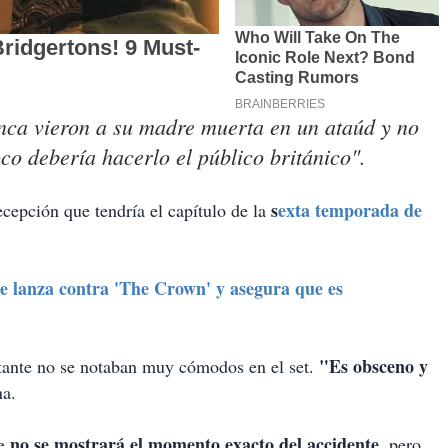
nca vieron a su madre muerta en un ataúd y no
co debería hacerlo el público británico".
s
exta temporada de
cepción que tendría el capítulo de la
se lanza contra 'The Crown' y asegura que es
"Es obsceno y
tante no se notaban muy cómodos en el set.
na.
no se mostrará el momento exacto del accidente,
e
pero