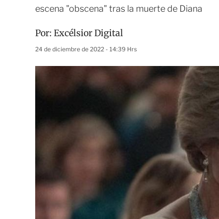
escena "obscena" tras la muerte de Diana
Por:
Excélsior Digital
24 de diciembre de 2022 - 14:39 Hrs