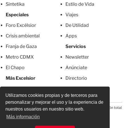
Sintetika
Estilo de Vida
Especiales
Viajes
Foro Excélsior
De Utilidad
Crisis ambiental
Apps
Franja de Gaza
Servicios
Metro CDMX
Newsletter
El Chapo
Anúnciate
Más Excelsior
Directorio
Mujeres
Suscripciones
Utilizamos cookies propias y de terceros para
personalizar y mejorar el uso y la experiencia de
© 2026 Todos los derechos reservados. Prohibida la reproducción total
nuestros usuarios en nuestro sitio web.
o parcial, incluyendo cualquier medio electrónico*
Más información