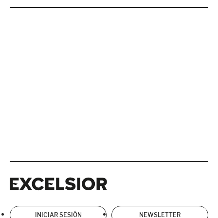
Excelsior
Excelsior
INICIAR SESIÓN
NEWSLETTER