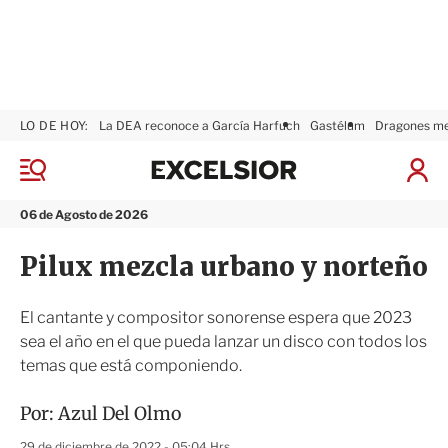
LO DE HOY:
La DEA reconoce a García Harfuch
Gastélum
Dragones m
E
x
M
I
c
e
n
n
e
i
06 de Agosto de 2026
ú
l
c
s
i
Pilux mezcla urbano y norteño
i
a
o
r
r
S
El cantante y compositor sonorense espera que 2023
e
sea el año en el que pueda lanzar un disco con todos los
s
temas que está componiendo.
i
ó
n
Por:
Azul Del Olmo
29 de diciembre de 2022 - 05:04 Hrs