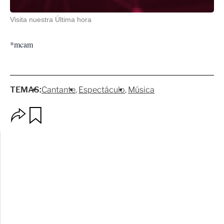
Visita nuestra Última hora
*mcam
TEMAS:
Cantante
Espectáculo
Música
O
G
p
u
c
a
i
r
o
d
n
a
e
r
s