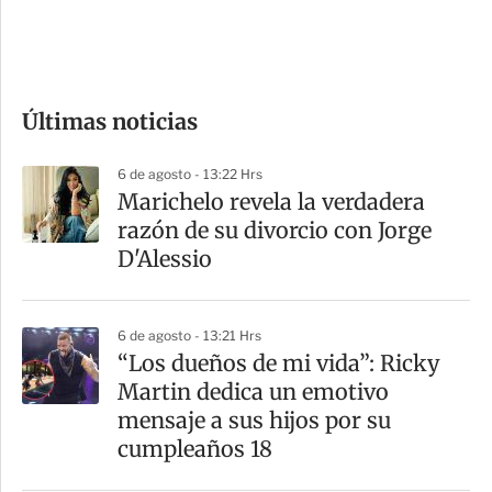
d
e
c
o
Últimas noticias
m
p
6 de agosto - 13:22 Hrs
a
Marichelo revela la verdadera
r
razón de su divorcio con Jorge
t
D'Alessio
i
r
6 de agosto - 13:21 Hrs
“Los dueños de mi vida”: Ricky
Martin dedica un emotivo
mensaje a sus hijos por su
cumpleaños 18