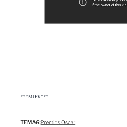
***MJPR***
TEMAS:
Premios Oscar