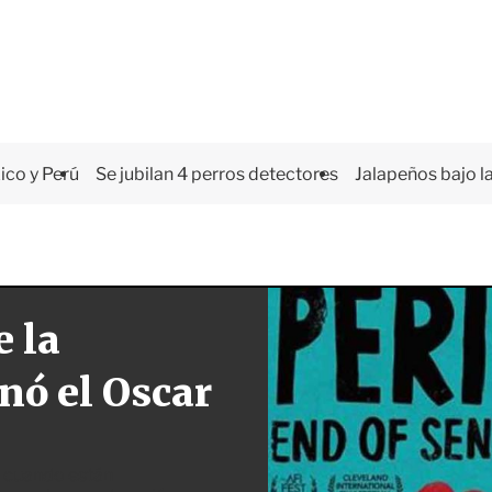
co y Perú
Se jubilan 4 perros detectores
Jalapeños bajo la
e la
nó el Oscar
a cuando están