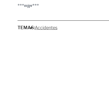
***mjpr***
TEMAS:
Accidentes