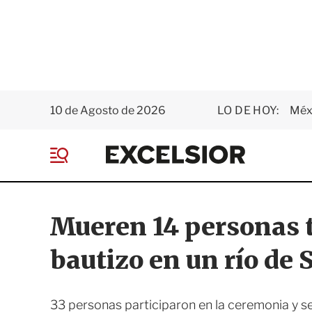
10 de Agosto de 2026
LO DE HOY:
Méxi
E
x
M
c
e
e
n
l
ú
s
Mueren 14 personas 
i
o
bautizo en un río de 
r
33 personas participaron en la ceremonia y s