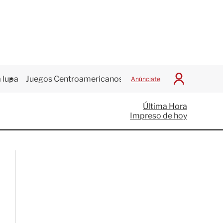
 lupa
Juegos Centroamericanos
Anúnciate
I
n
i
Última Hora
c
Impreso de hoy
i
a
r
S
e
s
i
ó
n