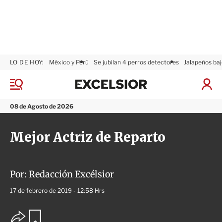
LO DE HOY:
México y Perú
Se jubilan 4 perros detectores
Jalapeños baj
E
x
M
I
c
e
n
n
e
i
08 de Agosto de 2026
ú
l
c
s
i
Mejor Actriz de Reparto
i
a
o
r
r
S
e
s
Por:
Redacción Excélsior
i
17 de febrero de 2019 - 12:58 Hrs
ó
n
O
G