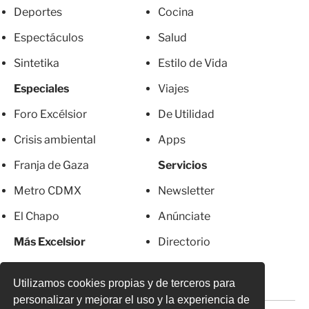
Deportes
Cocina
Espectáculos
Salud
Sintetika
Estilo de Vida
Especiales
Viajes
Foro Excélsior
De Utilidad
Crisis ambiental
Apps
Franja de Gaza
Servicios
Metro CDMX
Newsletter
El Chapo
Anúnciate
Más Excelsior
Directorio
Mujeres
Suscripciones
Utilizamos cookies propias y de terceros para
personalizar y mejorar el uso y la experiencia de