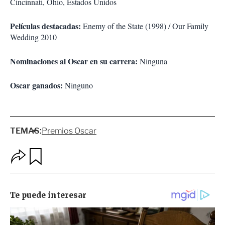
Cincinnati, Ohio, Estados Unidos
Películas destacadas:
Enemy of the State (1998) / Our Family
Wedding 2010
Nominaciones al Oscar en su carrera:
Ninguna
Oscar ganados:
Ninguno
TEMAS:
Premios Oscar
O
G
p
u
c
a
i
r
o
d
n
a