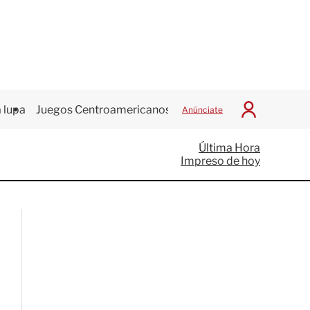
 lupa
Juegos Centroamericanos
Anúnciate
I
n
i
Última Hora
c
Impreso de hoy
i
a
r
S
e
s
i
ó
n