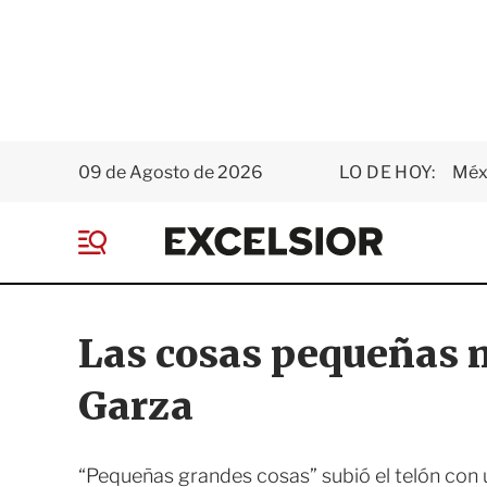
09 de Agosto de 2026
LO DE HOY:
Méxi
E
x
M
c
e
e
n
l
ú
s
Las cosas pequeñas 
i
o
Garza
r
“Pequeñas grandes cosas” subió el telón con u