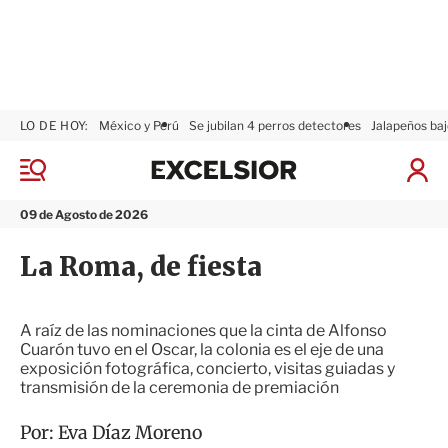
LO DE HOY:
México y Perú
Se jubilan 4 perros detectores
Jalapeños baj
E
x
M
I
c
e
n
n
e
i
09 de Agosto de 2026
ú
l
c
s
i
La Roma, de fiesta
i
a
o
r
r
S
e
A raíz de las nominaciones que la cinta de Alfonso
s
Cuarón tuvo en el Oscar, la colonia es el eje de una
i
exposición fotográfica, concierto, visitas guiadas y
ó
transmisión de la ceremonia de premiación
n
Por:
Eva Díaz Moreno