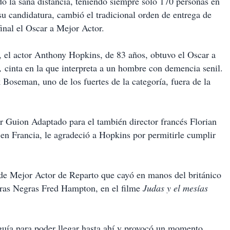
 la sana distancia, teniendo siempre sólo 170 personas en
u candidatura, cambió el tradicional orden de entrega de
final el Oscar a Mejor Actor.
, el actor Anthony Hopkins, de 83 años, obtuvo el Oscar a
,
cinta en la que interpreta a un hombre con demencia senil.
oseman, uno de los fuertes de la categoría, fuera de la
or Guion Adaptado para el también director francés Florian
 en Francia, le agradeció a Hopkins por permitirle cumplir
de Mejor Actor de Reparto que cayó en manos del británico
teras Negras Fred Hampton, en el filme
Judas y el mesías
 guía para poder llegar hasta ahí y provocó un momento