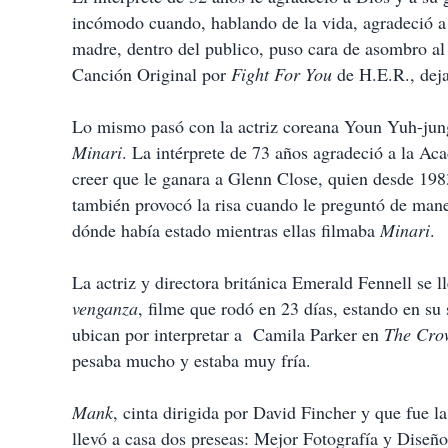
incómodo cuando, hablando de la vida, agradeció a 
madre, dentro del publico, puso cara de asombro al
Canción Original por
Fight For You
de H.E.R., deja
Lo mismo pasó con la actriz coreana Youn Yuh-jung
Minari
. La intérprete de 73 años agradeció a la Ac
creer que le ganara a Glenn Close, quien desde 19
también provocó la risa cuando le preguntó de mane
dónde había estado mientras ellas filmaba
Minari
.
La actriz y directora británica Emerald Fennell se 
venganza
, filme que rodó en 23 días, estando en s
ubican por interpretar a Camila Parker en
The Cro
pesaba mucho y estaba muy fría.
Mank
, cinta dirigida por David Fincher y que fue l
llevó a casa dos preseas: Mejor Fotografía y Diseñ