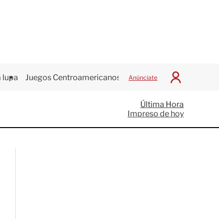
 lupa
Juegos Centroamericanos
Anúnciate
I
n
i
Última Hora
c
Impreso de hoy
i
a
r
S
e
s
i
ó
n