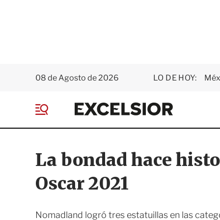
08 de Agosto de 2026
LO DE HOY:
Méxi
E
x
M
c
e
e
n
l
ú
s
La bondad hace histor
i
o
Oscar 2021
r
Nomadland logró tres estatuillas en las catego