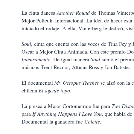
La cinta danesa
Another Round
de Thomas Vinterbe
Mejor Película Internacional. La idea de hacer esta 
iniciado el rodaje. A ella, Vinterberg le dedicó, v
Soul
, cinta que cuenta con las voces de Tina Fey y 
Oscar a Mejor Cinta Animada. Con este premio Doc
Intensamente
. De igual manera
Soul
sumó el premio
músicos Trent Reznor, Atticus Ross y Jon Batiste.
El documental
My Octopus Teacher
se alzó con la e
chilena
El agente topo
.
La presea a Mejor Cortometraje fue para
Two Dista
para
If Anything Happens I Love You
, que habla de
Documental la ganadora fue
Colette
.