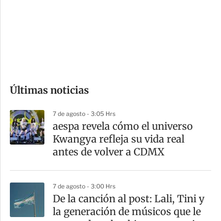
e
r
s
d
e
c
o
Últimas noticias
m
p
7 de agosto - 3:05 Hrs
a
aespa revela cómo el universo
r
Kwangya refleja su vida real
t
antes de volver a CDMX
i
r
7 de agosto - 3:00 Hrs
De la canción al post: Lali, Tini y
la generación de músicos que le