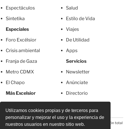
Espectáculos
Salud
Sintetika
Estilo de Vida
Especiales
Viajes
Foro Excélsior
De Utilidad
Crisis ambiental
Apps
Franja de Gaza
Servicios
Metro CDMX
Newsletter
El Chapo
Anúnciate
Más Excelsior
Directorio
Mujeres
Suscripciones
Utilizamos cookies propias y de terceros para
personalizar y mejorar el uso y la experiencia de
© 2026 Todos los derechos reservados. Prohibida la reproducción total
nuestros usuarios en nuestro sitio web.
o parcial, incluyendo cualquier medio electrónico*