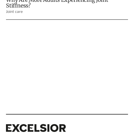
Excelsior
Excelsior