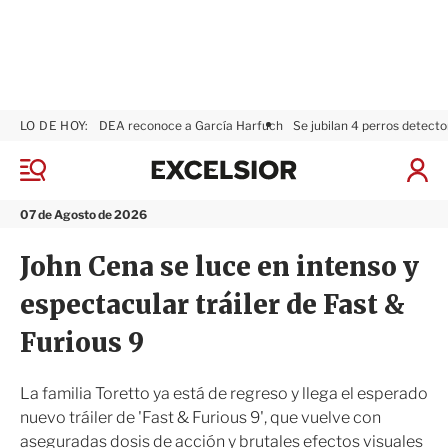
LO DE HOY:
DEA reconoce a García Harfuch
Se jubilan 4 perros detecto
E
x
M
I
c
e
n
n
e
i
07 de Agosto de 2026
ú
l
c
s
i
John Cena se luce en intenso y
i
a
o
r
espectacular tráiler de Fast &
r
S
e
Furious 9
s
i
ó
La familia Toretto ya está de regreso y llega el esperado
n
nuevo tráiler de 'Fast & Furious 9', que vuelve con
aseguradas dosis de acción y brutales efectos visuales