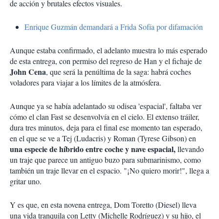
de acción y brutales efectos visuales.
Enrique Guzmán demandará a Frida Sofía por difamación
Aunque estaba confirmado, el adelanto muestra lo más esperado
de esta entrega, con permiso del regreso de Han y el fichaje de
John Cena
, que será la penúltima de la saga: habrá coches
voladores para viajar a los límites de la atmósfera.
Aunque ya se había adelantado su odisea 'espacial', faltaba ver
cómo el clan Fast se desenvolvía en el cielo. El extenso tráiler,
dura tres minutos, deja para el final ese momento tan esperado,
en el que se ve a Tej (Ludacris) y Roman (Tyrese Gibson) en
una especie de híbrido entre coche y nave espacial,
llevando
un traje que parece un antiguo buzo para submarinismo, como
también un traje llevar en el espacio. "¡No quiero morir!", llega a
gritar uno.
Y es que, en esta novena entrega, Dom Toretto (Diesel) lleva
una vida tranquila con Letty (Michelle Rodríguez) y su hijo, el