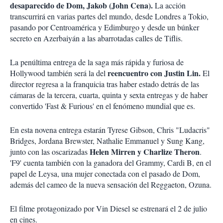
desaparecido de Dom, Jakob (John Cena).
La acción
transcurrirá en varias partes del mundo, desde Londres a Tokio,
pasando por Centroamérica y Edimburgo y desde un búnker
secreto en Azerbaiyán a las abarrotadas calles de Tiflis.
La penúltima entrega de la saga más rápida y furiosa de
reencuentro con Justin Lin.
Hollywood también será la del
El
director regresa a la franquicia tras haber estado detrás de las
cámaras de la tercera, cuarta, quinta y sexta entregas y de haber
convertido 'Fast & Furious' en el fenómeno mundial que es.
En esta novena entrega estarán Tyrese Gibson, Chris "Ludacris"
Bridges, Jordana Brewster, Nathalie Emmanuel y Sung Kang,
Helen Mirren y Charlize Theron
junto con las oscarizadas
.
'F9' cuenta también con la ganadora del Grammy, Cardi B, en el
papel de Leysa, una mujer conectada con el pasado de Dom,
además del cameo de la nueva sensación del Reggaeton, Ozuna.
El filme protagonizado por Vin Diesel se estrenará el 2 de julio
en cines.