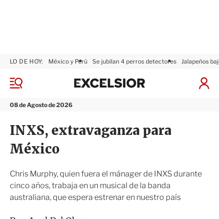
LO DE HOY:
México y Perú
Se jubilan 4 perros detectores
Jalapeños baj
E
x
M
I
c
e
n
n
e
i
08 de Agosto de 2026
ú
l
c
s
i
INXS, extravaganza para
i
a
o
r
México
r
S
e
s
Chris Murphy, quien fuera el mánager de INXS durante
i
cinco años, trabaja en un musical de la banda
ó
australiana, que espera estrenar en nuestro país
n