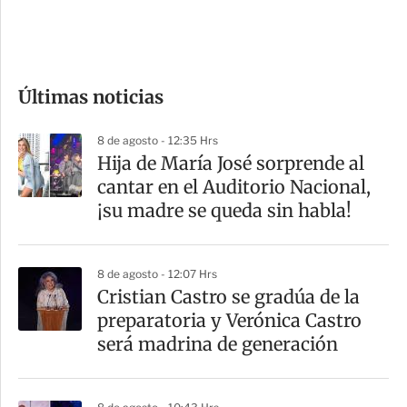
e
c
o
Últimas noticias
m
p
8 de agosto - 12:35 Hrs
a
Hija de María José sorprende al
r
cantar en el Auditorio Nacional,
t
¡su madre se queda sin habla!
i
r
8 de agosto - 12:07 Hrs
Cristian Castro se gradúa de la
preparatoria y Verónica Castro
será madrina de generación