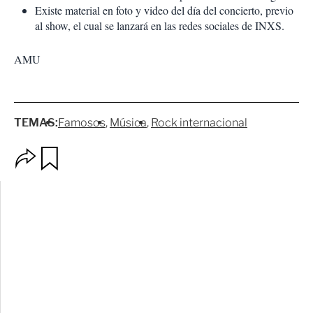
Existe material en foto y video del día del concierto, previo
al show, el cual se lanzará en las redes sociales de INXS.
AMU
TEMAS:
Famosos
Música
Rock internacional
O
G
p
u
c
a
i
r
o
d
n
a
e
r
s
d