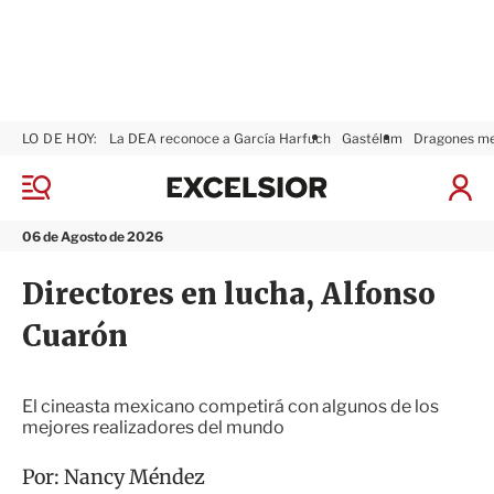
LO DE HOY:
La DEA reconoce a García Harfuch
Gastélum
Dragones m
E
x
M
I
c
e
n
n
e
i
06 de Agosto de 2026
ú
l
c
s
i
Directores en lucha, Alfonso
i
a
o
r
Cuarón
r
S
e
s
i
El cineasta mexicano competirá con algunos de los
ó
mejores realizadores del mundo
n
Por:
Nancy Méndez