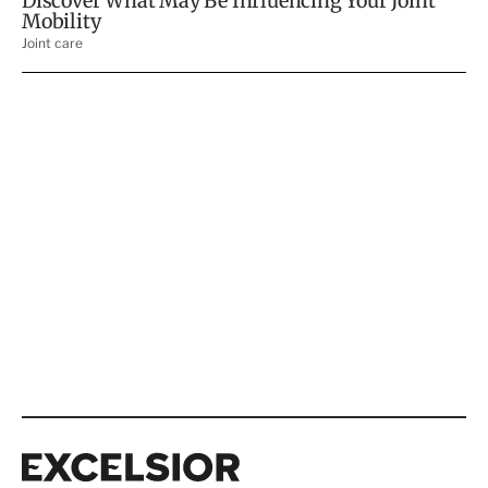
Excelsior
Excelsior