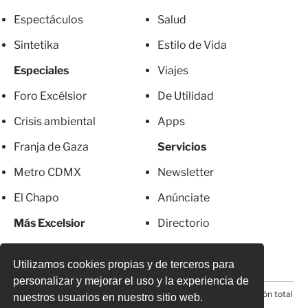
Espectáculos
Salud
Sintetika
Estilo de Vida
Especiales
Viajes
Foro Excélsior
De Utilidad
Crisis ambiental
Apps
Franja de Gaza
Servicios
Metro CDMX
Newsletter
El Chapo
Anúnciate
Más Excelsior
Directorio
Mujeres
Suscripciones
Utilizamos cookies propias y de terceros para
personalizar y mejorar el uso y la experiencia de
© 2026 Todos los derechos reservados. Prohibida la reproducción total
nuestros usuarios en nuestro sitio web.
o parcial, incluyendo cualquier medio electrónico*