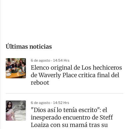
s
d
e
c
o
Últimas noticias
m
p
6 de agosto - 14:54 Hrs
a
Elenco original de Los hechiceros
r
de Waverly Place critica final del
t
reboot
i
r
6 de agosto - 14:52 Hrs
"Dios así lo tenía escrito": el
inesperado encuentro de Steff
Loaiza con su mamá tras su