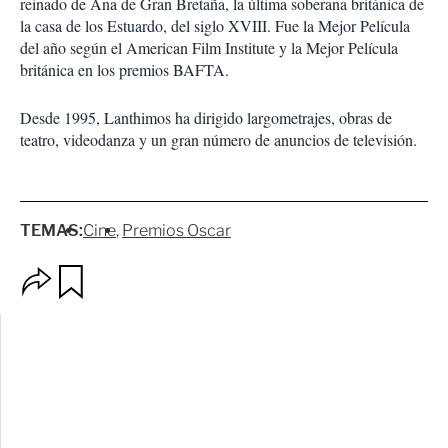
reinado de Ana de Gran Bretaña, la última soberana británica de
la casa de los Estuardo, del siglo XVIII. Fue la Mejor Película
del año según el American Film Institute y la Mejor Película
británica en los premios BAFTA.
Desde 1995, Lanthimos ha dirigido largometrajes, obras de
teatro, videodanza y un gran número de anuncios de televisión.
TEMAS:
Cine
Premios Oscar
O
G
p
u
c
a
i
r
o
d
n
a
e
r