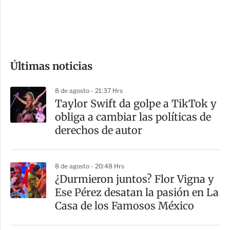
d
e
c
o
Últimas noticias
m
p
8 de agosto - 21:37 Hrs
a
Taylor Swift da golpe a TikTok y
r
obliga a cambiar las políticas de
t
derechos de autor
i
r
8 de agosto - 20:48 Hrs
¿Durmieron juntos? Flor Vigna y
Ese Pérez desatan la pasión en La
Casa de los Famosos México