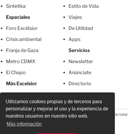
Sintetika
Estilo de Vida
Especiales
Viajes
Foro Excélsior
De Utilidad
Crisis ambiental
Apps
Franja de Gaza
Servicios
Metro CDMX
Newsletter
El Chapo
Anúnciate
Más Excelsior
Directorio
Mujeres
Suscripciones
Utilizamos cookies propias y de terceros para
personalizar y mejorar el uso y la experiencia de
© 2026 Todos los derechos reservados. Prohibida la reproducción total
nuestros usuarios en nuestro sitio web.
o parcial, incluyendo cualquier medio electrónico*
Más información