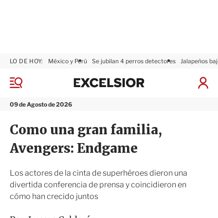
LO DE HOY:
México y Perú
Se jubilan 4 perros detectores
Jalapeños baj
E
x
M
I
c
e
n
n
e
i
09 de Agosto de 2026
ú
l
c
s
i
Como una gran familia,
i
a
o
r
Avengers: Endgame
r
S
e
s
Los actores de la cinta de superhéroes dieron una
i
divertida conferencia de prensa y coincidieron en
ó
cómo han crecido juntos
n