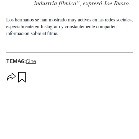
industria fílmica”, expresó Joe Russo.
Los hermanos se han mostrado muy activos en las redes sociales,
especialmente en Instagram y constantemente comparten
información sobre el filme.
TEMAS:
Cine
O
G
p
u
c
a
i
r
o
d
n
a
e
r
s