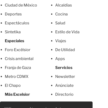
Ciudad de México
Alcaldías
Deportes
Cocina
Espectáculos
Salud
Sintetika
Estilo de Vida
Especiales
Viajes
Foro Excélsior
De Utilidad
Crisis ambiental
Apps
Franja de Gaza
Servicios
Metro CDMX
Newsletter
El Chapo
Anúnciate
Más Excelsior
Directorio
Mujeres
Suscripciones