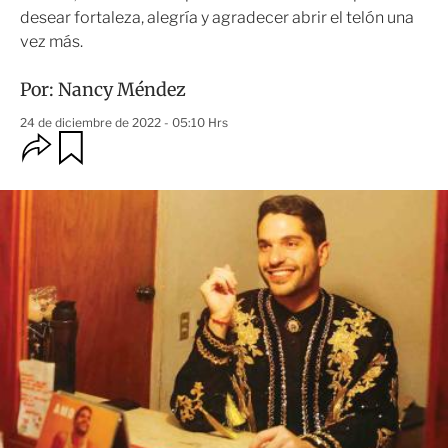
desear fortaleza, alegría y agradecer abrir el telón una
vez más.
Por:
Nancy Méndez
24 de diciembre de 2022 - 05:10 Hrs
O
G
u
p
a
c
r
i
d
o
a
n
r
e
s
d
e
c
o
m
p
a
r
t