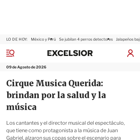
LO DE HOY:
México y Perú
Se jubilan 4 perros detectores
Jalapeños baj
E
x
M
I
c
e
n
n
e
i
09 de Agosto de 2026
ú
l
c
s
i
Cirque Musica Querida:
i
a
o
r
brindan por la salud y la
r
S
e
música
s
i
ó
Los cantantes y el director musical del espectáculo,
n
que tiene como protagonista a la música de Juan
Gabriel, alzaron sus copas sobre el escenario para