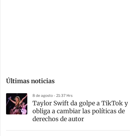
i
r
o
d
n
a
e
r
s
d
e
c
o
Últimas noticias
m
p
8 de agosto - 21:37 Hrs
a
Taylor Swift da golpe a TikTok y
r
obliga a cambiar las políticas de
t
derechos de autor
i
r