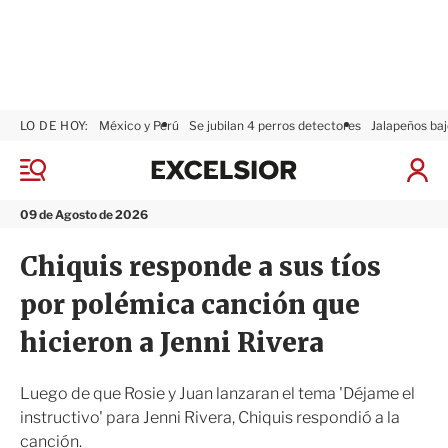
LO DE HOY:
México y Perú
Se jubilan 4 perros detectores
Jalapeños baj
E
x
M
I
c
e
n
n
e
i
09 de Agosto de 2026
ú
l
c
s
i
Chiquis responde a sus tíos
i
a
o
r
por polémica canción que
r
S
e
hicieron a Jenni Rivera
s
i
ó
Luego de que Rosie y Juan lanzaran el tema 'Déjame el
n
instructivo' para Jenni Rivera, Chiquis respondió a la
canción.