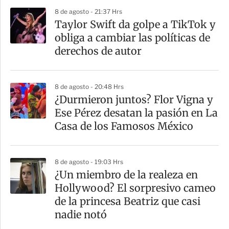
p
8 de agosto - 21:37 Hrs
a
Taylor Swift da golpe a TikTok y
r
obliga a cambiar las políticas de
t
derechos de autor
i
r
8 de agosto - 20:48 Hrs
¿Durmieron juntos? Flor Vigna y
Ese Pérez desatan la pasión en La
Casa de los Famosos México
8 de agosto - 19:03 Hrs
¿Un miembro de la realeza en
Hollywood? El sorpresivo cameo
de la princesa Beatriz que casi
nadie notó