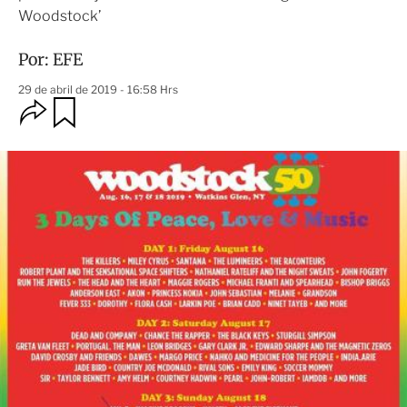
Woodstock’
Por:
EFE
29 de abril de 2019 - 16:58 Hrs
O
G
u
p
a
c
r
i
d
o
a
n
r
e
s
d
e
c
o
m
p
a
r
t
i