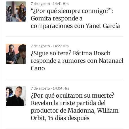
7 de agosto - 14:41 Hrs
a
“¿Por qué siempre conmigo?”:
r
Gomita responde a
t
comparaciones con Yanet García
i
r
7 de agosto - 14:27 Hrs
¿Sigue soltera? Fátima Bosch
responde a rumores con Natanael
Cano
7 de agosto - 14:04 Hrs
¿Por qué ocultaron su muerte?
Revelan la triste partida del
productor de Madonna, William
Orbit, 15 días después