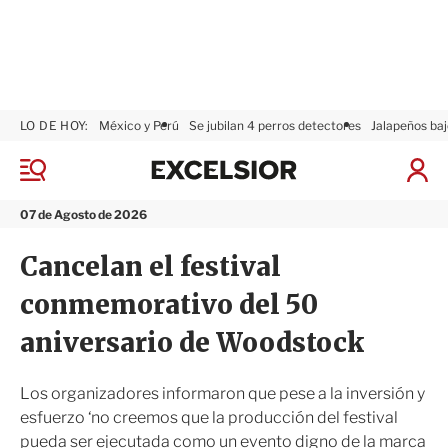
LO DE HOY:
México y Perú
Se jubilan 4 perros detectores
Jalapeños baj
E
x
M
I
c
e
n
n
e
i
07 de Agosto de 2026
ú
l
c
s
i
Cancelan el festival
i
a
o
r
conmemorativo del 50
r
S
e
aniversario de Woodstock
s
i
ó
Los organizadores informaron que pese a la inversión y
n
esfuerzo ‘no creemos que la producción del festival
pueda ser ejecutada como un evento digno de la marca