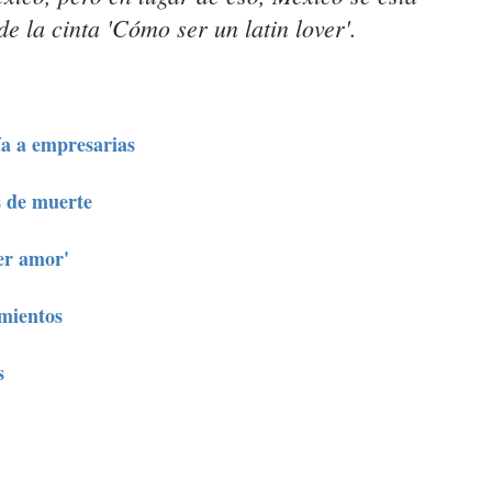
de la cinta 'Cómo ser un latin lover'.
ría a empresarias
s de muerte
er amor'
mientos
s