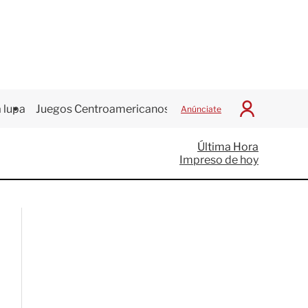
 lupa
Juegos Centroamericanos
Anúnciate
I
n
i
Última Hora
c
Impreso de hoy
i
a
r
S
e
s
i
ó
n