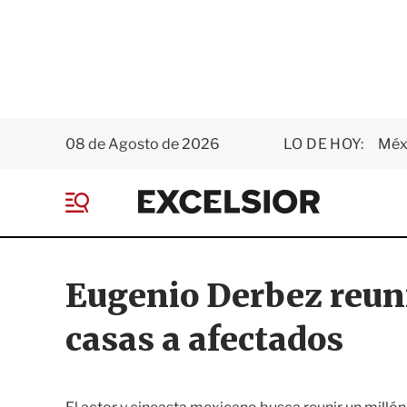
08 de Agosto de 2026
LO DE HOY:
Méxi
E
x
M
c
e
e
n
l
ú
s
Eugenio Derbez reuni
i
o
casas a afectados
r