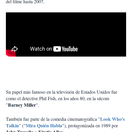
del filme hasta 2007.
Su papel más famoso en la televisión de Estados Unidos fue
como el detective Phil Fish, en los años 80, en la sitcom
Barney Miller
"
".
Look Who's
También fue parte de la comedia cinematográfica "
Talkin
Mira Quién Habla
" ("
"), protagonizada en 1989 por
John Travolta
Kirstie Alley
y
.