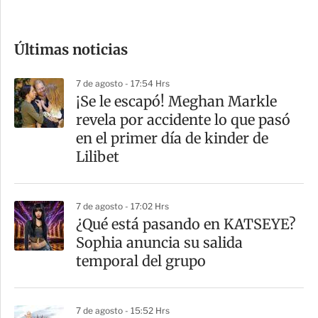
c
o
Últimas noticias
m
p
7 de agosto - 17:54 Hrs
a
¡Se le escapó! Meghan Markle
r
revela por accidente lo que pasó
t
en el primer día de kinder de
i
Lilibet
r
7 de agosto - 17:02 Hrs
¿Qué está pasando en KATSEYE?
Sophia anuncia su salida
temporal del grupo
7 de agosto - 15:52 Hrs