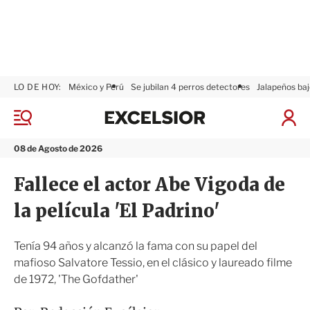
LO DE HOY:
México y Perú
Se jubilan 4 perros detectores
Jalapeños baj
E
x
M
I
c
e
n
n
e
i
08 de Agosto de 2026
ú
l
c
s
i
Fallece el actor Abe Vigoda de
i
a
o
r
la película 'El Padrino'
r
S
e
s
Tenía 94 años y alcanzó la fama con su papel del
i
mafioso Salvatore Tessio, en el clásico y laureado filme
ó
de 1972, 'The Gofdather'
n