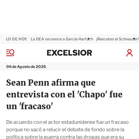
LO DE HOY:
La DEA reconoce a García Harfuch
¡Rescaten al Schnauzer!
E
x
M
I
c
e
n
n
e
i
06 de Agosto de 2026
ú
l
c
s
i
Sean Penn afirma que
i
a
o
r
entrevista con el 'Chapo' fue
r
S
e
un 'fracaso'
s
i
ó
De acuerdo con el actor estadunidense fue un fracaso
n
porque no sacó a relucir el debate de fondo sobre la
política sobre la guerra contra las drogas que era su