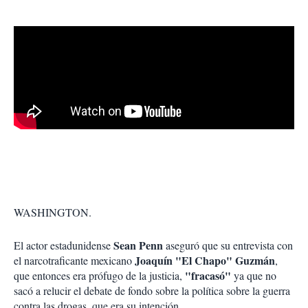
r
WASHINGTON.
Sean Penn
El actor estadunidense
aseguró que su entrevista con
Joaquín "El Chapo" Guzmán
el narcotraficante mexicano
,
"fracasó"
que entonces era prófugo de la justicia,
ya que no
sacó a relucir el debate de fondo sobre la política sobre la guerra
contra las drogas, que era su intención.