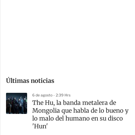
i
r
o
d
n
a
e
r
s
d
e
c
o
Últimas noticias
m
p
6 de agosto - 2:39 Hrs
a
The Hu, la banda metalera de
r
Mongolia que habla de lo bueno y
t
lo malo del humano en su disco
i
'Hun'
r