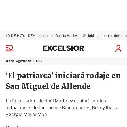
LO DE HOY:
DEA reconoce a García Harfuch
Se jubilan 4 perros detecto
E
x
M
I
c
e
n
n
e
i
07 de Agosto de 2026
ú
l
c
s
i
‘El patriarca’ iniciará rodaje en
i
a
o
r
San Miguel de Allende
r
S
e
s
La ópera prima de Raúl Martínez contará con las
i
actuaciones de Jacqueline Bracamontes, Benny Ibarra
ó
y Sergio Mayer Mori
n