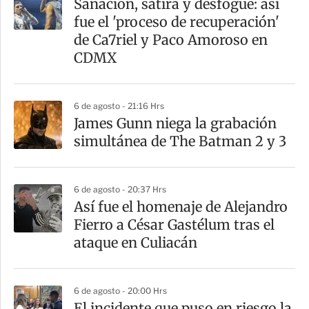
Sanación, sátira y desfogue: así
r
fue el 'proceso de recuperación'
t
de Ca7riel y Paco Amoroso en
i
CDMX
r
6 de agosto - 21:16 Hrs
James Gunn niega la grabación
simultánea de The Batman 2 y 3
6 de agosto - 20:37 Hrs
Así fue el homenaje de Alejandro
Fierro a César Gastélum tras el
ataque en Culiacán
6 de agosto - 20:00 Hrs
El incidente que puso en riesgo la