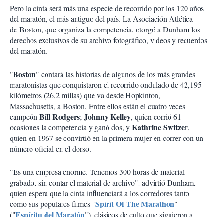
Pero la cinta será más una especie de recorrido por los 120 años
del maratón, el más antiguo del país. La Asociación Atlética
de Boston, que organiza la competencia, otorgó a Dunham los
derechos exclusivos de su archivo fotográfico, videos y recuerdos
del maratón.
Boston
"
" contará las historias de algunos de los más grandes
maratonistas que conquistaron el recorrido ondulado de 42,195
kilómetros (26,2 millas) que va desde Hopkinton,
Massachusetts, a Boston. Entre ellos están el cuatro veces
Bill Rodgers
Johnny Kelley
campeón
;
, quien corrió 61
Kathrine Switzer
ocasiones la competencia y ganó dos, y
,
quien en 1967 se convirtió en la primera mujer en correr con un
número oficial en el dorso.
"Es una empresa enorme. Tenemos 300 horas de material
grabado, sin contar el material de archivo", advirtió Dunham,
quien espera que la cinta influenciará a los corredores tanto
Spirit Of The Marathon
como sus populares filmes "
"
Espíritu del Maratón
("
"), clásicos de culto que siguieron a