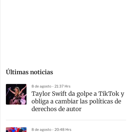
o
d
n
a
e
r
s
d
e
c
o
Últimas noticias
m
p
8 de agosto - 21:37 Hrs
a
Taylor Swift da golpe a TikTok y
r
obliga a cambiar las políticas de
t
derechos de autor
i
r
8 de agosto - 20:48 Hrs