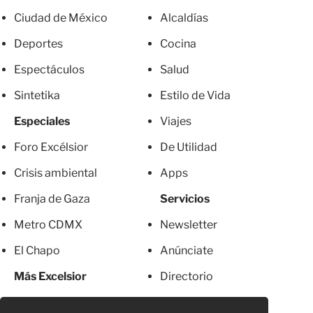
Ciudad de México
Alcaldías
Deportes
Cocina
Espectáculos
Salud
Sintetika
Estilo de Vida
Especiales
Viajes
Foro Excélsior
De Utilidad
Crisis ambiental
Apps
Franja de Gaza
Servicios
Metro CDMX
Newsletter
El Chapo
Anúnciate
Más Excelsior
Directorio
Mujeres
Suscripciones