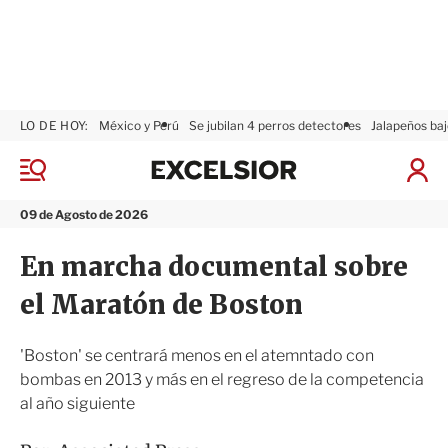
LO DE HOY:
México y Perú
Se jubilan 4 perros detectores
Jalapeños baj
E
x
M
I
c
e
n
n
e
i
09 de Agosto de 2026
ú
l
c
s
i
En marcha documental sobre
i
a
o
r
el Maratón de Boston
r
S
e
s
'Boston' se centrará menos en el atemntado con
i
bombas en 2013 y más en el regreso de la competencia
ó
al año siguiente
n