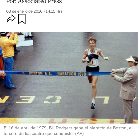
Por:
Associated Press
03 de enero de 2016 - 14:15 Hrs
O
G
u
p
a
c
r
i
d
o
a
n
r
e
s
d
e
c
o
m
p
a
r
t
i
r
El 16 de abril de 1979, Bill Rodgers gana el Maratón de Boston, el
tercero de los cuatro que conquistó. (AP)