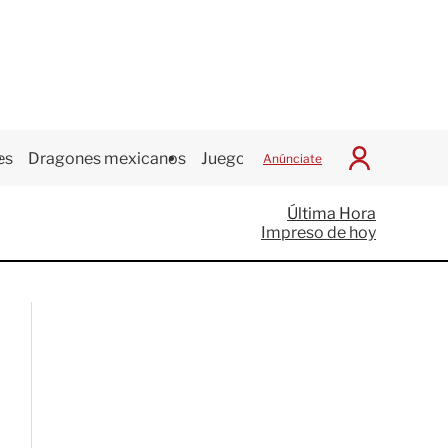
es
Dragones mexicanos
Juegos Centroamericanos
Anúnciate
I
n
i
Última Hora
c
Impreso de hoy
i
a
r
S
e
s
i
ó
n