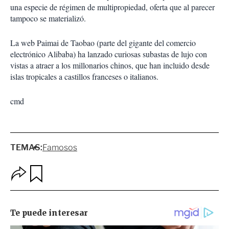
una especie de régimen de multipropiedad, oferta que al parecer
tampoco se materializó.
La web Paimai de Taobao (parte del gigante del comercio
electrónico Alibaba) ha lanzado curiosas subastas de lujo con
vistas a atraer a los millonarios chinos, que han incluido desde
islas tropicales a castillos franceses o italianos.
cmd
TEMAS:
Famosos
O
G
p
u
c
a
i
r
o
d