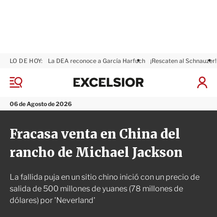
LO DE HOY:
La DEA reconoce a García Harfuch
¡Rescaten al Schnauzer!
E
x
M
I
c
e
n
n
e
i
06 de Agosto de 2026
ú
l
c
s
i
Fracasa venta en China del
i
a
o
r
rancho de Michael Jackson
r
S
e
s
La fallida puja en un sitio chino inició con un precio de
i
ó
salida de 500 millones de yuanes (78 millones de
n
dólares) por 'Neverland'