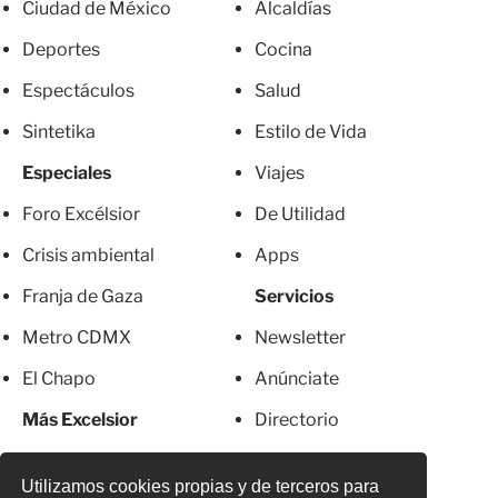
Ciudad de México
Alcaldías
Deportes
Cocina
Espectáculos
Salud
Sintetika
Estilo de Vida
Especiales
Viajes
Foro Excélsior
De Utilidad
Crisis ambiental
Apps
Franja de Gaza
Servicios
Metro CDMX
Newsletter
El Chapo
Anúnciate
Más Excelsior
Directorio
Mujeres
Suscripciones
Utilizamos cookies propias y de terceros para