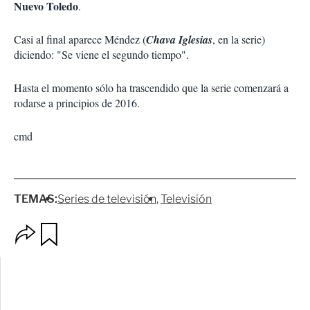
Nuevo Toledo
.
Casi al final aparece Méndez (
Chava Iglesias
, en la serie)
diciendo: "Se viene el segundo tiempo".
Hasta el momento sólo ha trascendido que la serie comenzará a
rodarse a principios de 2016.
cmd
TEMAS:
Series de televisión
Televisión
O
G
p
u
c
a
i
r
o
d