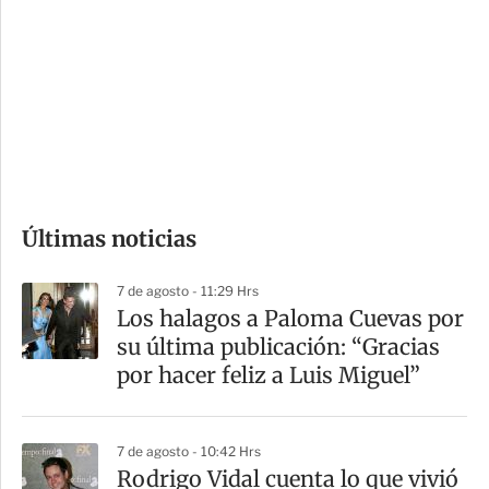
n
a
e
r
s
d
e
c
o
Últimas noticias
m
p
7 de agosto - 11:29 Hrs
a
Los halagos a Paloma Cuevas por
r
su última publicación: “Gracias
t
por hacer feliz a Luis Miguel”
i
r
7 de agosto - 10:42 Hrs
Rodrigo Vidal cuenta lo que vivió