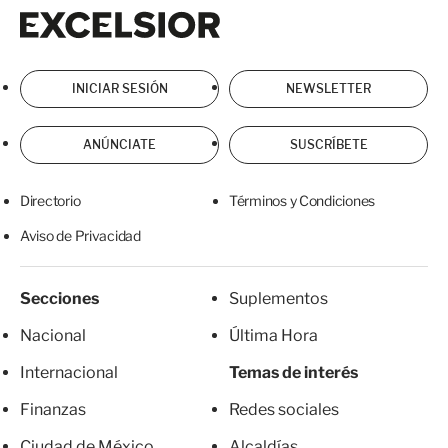
Excelsior
Excelsior
INICIAR SESIÓN
NEWSLETTER
ANÚNCIATE
SUSCRÍBETE
Directorio
Términos y Condiciones
Aviso de Privacidad
Secciones
Suplementos
Nacional
Última Hora
Internacional
Temas de interés
Finanzas
Redes sociales
Ciudad de México
Alcaldías