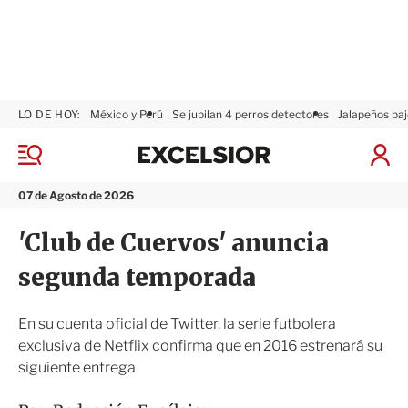
LO DE HOY:
México y Perú
Se jubilan 4 perros detectores
Jalapeños baj
E
x
M
I
c
e
n
n
e
i
07 de Agosto de 2026
ú
l
c
s
i
'Club de Cuervos' anuncia
i
a
o
r
segunda temporada
r
S
e
s
En su cuenta oficial de Twitter, la serie futbolera
i
exclusiva de Netflix confirma que en 2016 estrenará su
ó
siguiente entrega
n