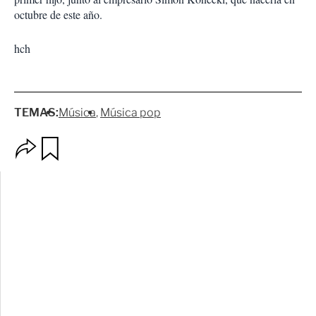
octubre de este año.
hch
TEMAS:
Música
Música pop
O
G
p
u
c
a
i
r
o
d
n
a
e
r
s
d