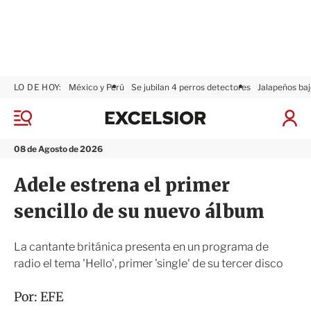
LO DE HOY:
México y Perú
Se jubilan 4 perros detectores
Jalapeños baj
E
x
M
I
c
e
n
n
e
i
08 de Agosto de 2026
ú
l
c
s
i
Adele estrena el primer
i
a
o
r
sencillo de su nuevo álbum
r
S
e
s
La cantante británica presenta en un programa de
i
radio el tema 'Hello', primer 'single' de su tercer disco
ó
n
Por:
EFE