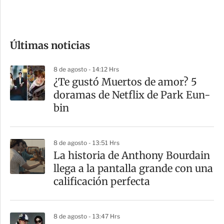
e
c
o
Últimas noticias
m
p
8 de agosto - 14:12 Hrs
a
¿Te gustó Muertos de amor? 5
r
doramas de Netflix de Park Eun-
t
bin
i
r
8 de agosto - 13:51 Hrs
La historia de Anthony Bourdain
llega a la pantalla grande con una
calificación perfecta
8 de agosto - 13:47 Hrs