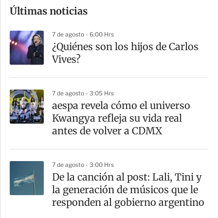
Últimas noticias
m
p
7 de agosto - 6:00 Hrs
a
¿Quiénes son los hijos de Carlos
r
Vives?
t
i
7 de agosto - 3:05 Hrs
r
aespa revela cómo el universo
Kwangya refleja su vida real
antes de volver a CDMX
7 de agosto - 3:00 Hrs
De la canción al post: Lali, Tini y
la generación de músicos que le
responden al gobierno argentino