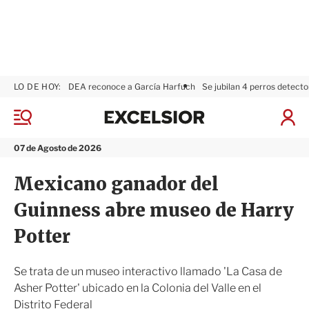
LO DE HOY:
DEA reconoce a García Harfuch
Se jubilan 4 perros detecto
E
x
M
I
c
e
n
n
e
i
07 de Agosto de 2026
ú
l
c
s
i
Mexicano ganador del
i
a
o
r
Guinness abre museo de Harry
r
S
e
Potter
s
i
ó
Se trata de un museo interactivo llamado 'La Casa de
n
Asher Potter' ubicado en la Colonia del Valle en el
Distrito Federal