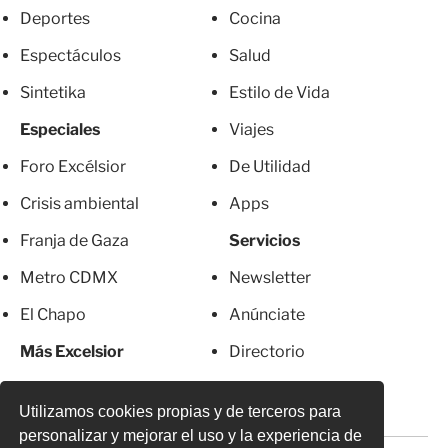
Deportes
Cocina
Espectáculos
Salud
Sintetika
Estilo de Vida
Especiales
Viajes
Foro Excélsior
De Utilidad
Crisis ambiental
Apps
Franja de Gaza
Servicios
Metro CDMX
Newsletter
El Chapo
Anúnciate
Más Excelsior
Directorio
Mujeres
Suscripciones
Utilizamos cookies propias y de terceros para
personalizar y mejorar el uso y la experiencia de