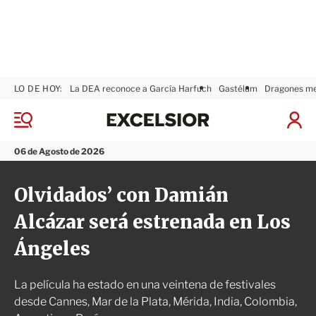
LO DE HOY:
La DEA reconoce a García Harfuch
Gastélum
Dragones m
E
x
M
I
c
e
n
n
e
i
06 de Agosto de 2026
ú
l
c
s
i
Olvidados’ con Damián
i
a
o
r
Alcázar será estrenada en Los
r
S
e
Ángeles
s
i
ó
La película ha estado en una veintena de festivales
n
desde Cannes, Mar de la Plata, Mérida, India, Colombia,