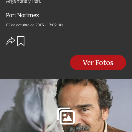
Argentina y Perú
Por:
Notimex
02 de octubre de 2015 - 13:02 Hrs
O
G
u
p
a
c
r
i
d
o
Ver Fotos
a
n
r
e
s
d
e
c
o
m
p
a
r
t