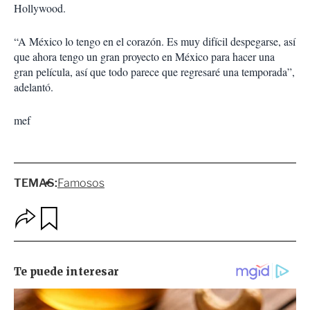
Hollywood.
“A México lo tengo en el corazón. Es muy difícil despegarse, así
que ahora tengo un gran proyecto en México para hacer una
gran película, así que todo parece que regresaré una temporada”,
adelantó.
mef
TEMAS:
Famosos
O
G
p
u
c
a
i
r
o
d