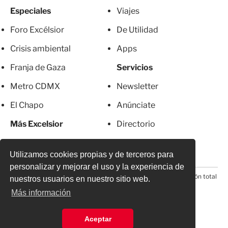
Especiales
Viajes
Foro Excélsior
De Utilidad
Crisis ambiental
Apps
Franja de Gaza
Servicios
Metro CDMX
Newsletter
El Chapo
Anúnciate
Más Excelsior
Directorio
Mujeres
Suscripciones
Utilizamos cookies propias y de terceros para
personalizar y mejorar el uso y la experiencia de
© 2026 Todos los derechos reservados. Prohibida la reproducción total
nuestros usuarios en nuestro sitio web.
o parcial, incluyendo cualquier medio electrónico*
Más información
Aceptar