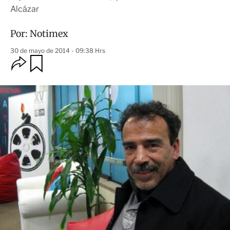
Alcázar
Por:
Notimex
30 de mayo de 2014 - 09:38 Hrs
O
G
u
p
a
c
r
i
d
o
a
n
r
e
s
d
e
c
o
m
p
a
r
t
i