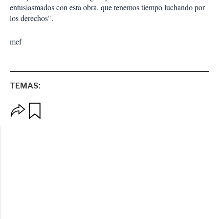
entusiasmados con esta obra, que tenemos tiempo luchando por
los derechos".
mef
TEMAS:
O
G
p
u
c
a
i
r
o
d
n
a
e
r
s
d