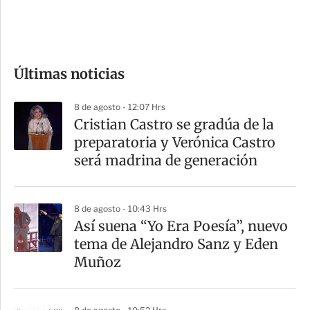
e
c
o
Últimas noticias
m
p
8 de agosto - 12:07 Hrs
a
Cristian Castro se gradúa de la
r
preparatoria y Verónica Castro
t
será madrina de generación
i
r
8 de agosto - 10:43 Hrs
Así suena “Yo Era Poesía”, nuevo
tema de Alejandro Sanz y Eden
Muñoz