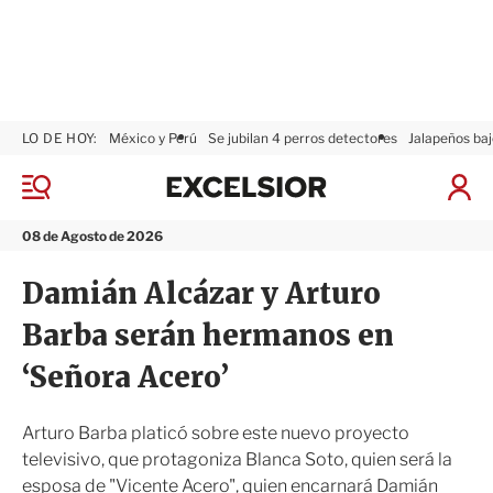
LO DE HOY:
México y Perú
Se jubilan 4 perros detectores
Jalapeños baj
E
x
M
I
c
e
n
n
e
i
08 de Agosto de 2026
ú
l
c
s
i
Damián Alcázar y Arturo
i
a
o
r
Barba serán hermanos en
r
S
e
‘Señora Acero’
s
i
ó
Arturo Barba platicó sobre este nuevo proyecto
n
televisivo, que protagoniza Blanca Soto, quien será la
esposa de "Vicente Acero", quien encarnará Damián