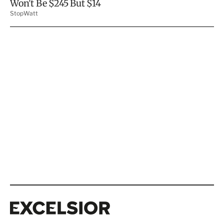
Excelsior
Excelsior