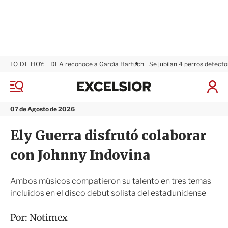
LO DE HOY:
DEA reconoce a García Harfuch
Se jubilan 4 perros detecto
E
x
M
I
c
e
n
n
e
i
07 de Agosto de 2026
ú
l
c
s
i
Ely Guerra disfrutó colaborar
i
a
o
r
con Johnny Indovina
r
S
e
s
Ambos músicos compatieron su talento en tres temas
i
incluidos en el disco debut solista del estadunidense
ó
n
Por:
Notimex