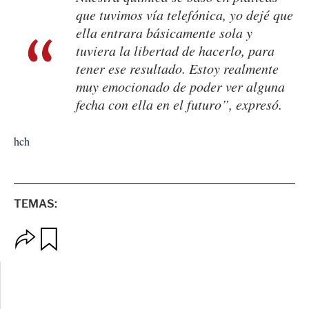
que tuvimos vía telefónica, yo dejé que
ella entrara básicamente sola y
tuviera la libertad de hacerlo, para
tener ese resultado. Estoy realmente
muy emocionado de poder ver alguna
fecha con ella en el futuro”, expresó.
hch
TEMAS:
O
G
p
u
c
a
i
r