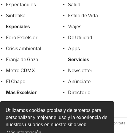
Espectáculos
Salud
Sintetika
Estilo de Vida
Especiales
Viajes
Foro Excélsior
De Utilidad
Crisis ambiental
Apps
Franja de Gaza
Servicios
Metro CDMX
Newsletter
El Chapo
Anúnciate
Más Excelsior
Directorio
Mujeres
Suscripciones
Utilizamos cookies propias y de terceros para
personalizar y mejorar el uso y la experiencia de
© 2026 Todos los derechos reservados. Prohibida la reproducción total
nuestros usuarios en nuestro sitio web.
o parcial, incluyendo cualquier medio electrónico*
Más información