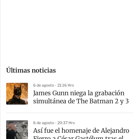
o
d
n
a
e
r
s
d
e
c
o
Últimas noticias
m
p
6 de agosto - 21:16 Hrs
a
James Gunn niega la grabación
r
simultánea de The Batman 2 y 3
t
i
6 de agosto - 20:37 Hrs
r
Así fue el homenaje de Alejandro
Fierro a César Gastélum tras el